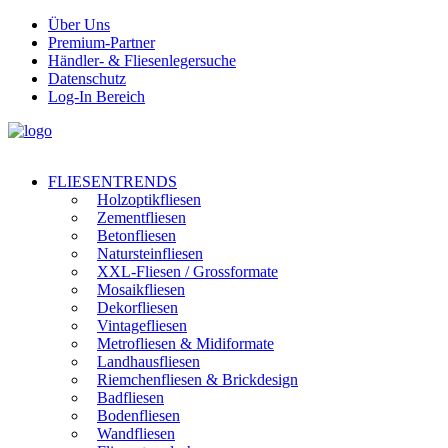
Über Uns
Premium-Partner
Händler- & Fliesenlegersuche
Datenschutz
Log-In Bereich
FLIESENTRENDS
Holzoptikfliesen
Zementfliesen
Betonfliesen
Natursteinfliesen
XXL-Fliesen / Grossformate
Mosaikfliesen
Dekorfliesen
Vintagefliesen
Metrofliesen & Midiformate
Landhausfliesen
Riemchenfliesen & Brickdesign
Badfliesen
Bodenfliesen
Wandfliesen