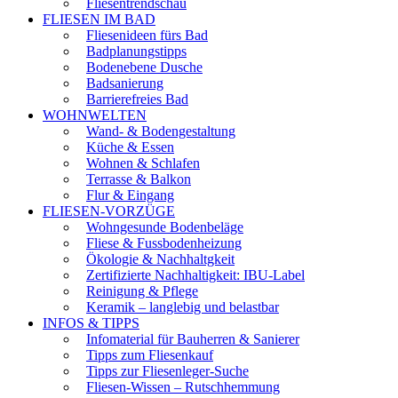
Fliesentrendschau
FLIESEN IM BAD
Fliesenideen fürs Bad
Badplanungstipps
Bodenebene Dusche
Badsanierung
Barrierefreies Bad
WOHNWELTEN
Wand- & Bodengestaltung
Küche & Essen
Wohnen & Schlafen
Terrasse & Balkon
Flur & Eingang
FLIESEN-VORZÜGE
Wohngesunde Bodenbeläge
Fliese & Fussbodenheizung
Ökologie & Nachhaltgkeit
Zertifizierte Nachhaltigkeit: IBU-Label
Reinigung & Pflege
Keramik – langlebig und belastbar
INFOS & TIPPS
Infomaterial für Bauherren & Sanierer
Tipps zum Fliesenkauf
Tipps zur Fliesenleger-Suche
Fliesen-Wissen – Rutschhemmung