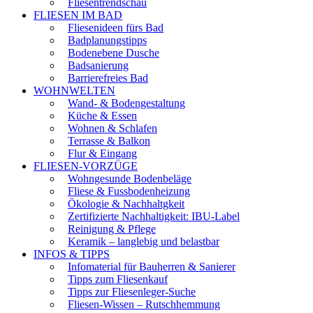
Fliesentrendschau
FLIESEN IM BAD
Fliesenideen fürs Bad
Badplanungstipps
Bodenebene Dusche
Badsanierung
Barrierefreies Bad
WOHNWELTEN
Wand- & Bodengestaltung
Küche & Essen
Wohnen & Schlafen
Terrasse & Balkon
Flur & Eingang
FLIESEN-VORZÜGE
Wohngesunde Bodenbeläge
Fliese & Fussbodenheizung
Ökologie & Nachhaltgkeit
Zertifizierte Nachhaltigkeit: IBU-Label
Reinigung & Pflege
Keramik – langlebig und belastbar
INFOS & TIPPS
Infomaterial für Bauherren & Sanierer
Tipps zum Fliesenkauf
Tipps zur Fliesenleger-Suche
Fliesen-Wissen – Rutschhemmung