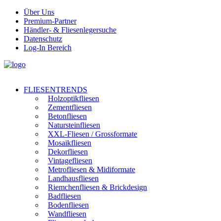
Über Uns
Premium-Partner
Händler- & Fliesenlegersuche
Datenschutz
Log-In Bereich
FLIESENTRENDS
Holzoptikfliesen
Zementfliesen
Betonfliesen
Natursteinfliesen
XXL-Fliesen / Grossformate
Mosaikfliesen
Dekorfliesen
Vintagefliesen
Metrofliesen & Midiformate
Landhausfliesen
Riemchenfliesen & Brickdesign
Badfliesen
Bodenfliesen
Wandfliesen