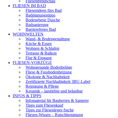
Fliesentrendschau
FLIESEN IM BAD
Fliesenideen fürs Bad
Badplanungstipps
Bodenebene Dusche
Badsanierung
Barrierefreies Bad
WOHNWELTEN
Wand- & Bodengestaltung
Küche & Essen
Wohnen & Schlafen
Terrasse & Balkon
Flur & Eingang
FLIESEN-VORZÜGE
Wohngesunde Bodenbeläge
Fliese & Fussbodenheizung
Ökologie & Nachhaltgkeit
Zertifizierte Nachhaltigkeit: IBU-Label
Reinigung & Pflege
Keramik – langlebig und belastbar
INFOS & TIPPS
Infomaterial für Bauherren & Sanierer
Tipps zum Fliesenkauf
Tipps zur Fliesenleger-Suche
Fliesen-Wissen – Rutschhemmung