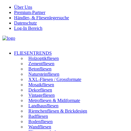
Über Uns
Premium-Partner
Händler- & Fliesenlegersuche
Datenschutz
Log-In Bereich
FLIESENTRENDS
Holzoptikfliesen
Zementfliesen
Betonfliesen
Natursteinfliesen
XXL-Fliesen / Grossformate
Mosaikfliesen
Dekorfliesen
Vintagefliesen
Metrofliesen & Midiformate
Landhausfliesen
Riemchenfliesen & Brickdesign
Badfliesen
Bodenfliesen
Wandfliesen