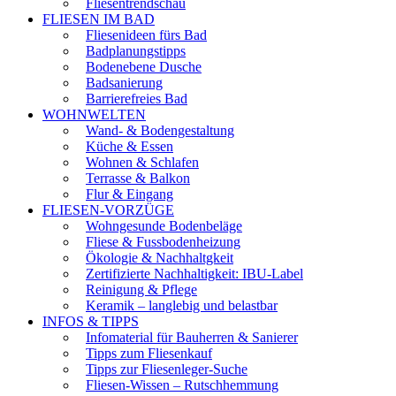
Fliesentrendschau
FLIESEN IM BAD
Fliesenideen fürs Bad
Badplanungstipps
Bodenebene Dusche
Badsanierung
Barrierefreies Bad
WOHNWELTEN
Wand- & Bodengestaltung
Küche & Essen
Wohnen & Schlafen
Terrasse & Balkon
Flur & Eingang
FLIESEN-VORZÜGE
Wohngesunde Bodenbeläge
Fliese & Fussbodenheizung
Ökologie & Nachhaltgkeit
Zertifizierte Nachhaltigkeit: IBU-Label
Reinigung & Pflege
Keramik – langlebig und belastbar
INFOS & TIPPS
Infomaterial für Bauherren & Sanierer
Tipps zum Fliesenkauf
Tipps zur Fliesenleger-Suche
Fliesen-Wissen – Rutschhemmung