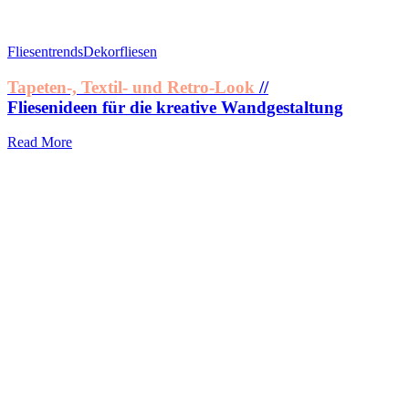
Fliesentrends
Dekorfliesen
Tapeten-, Textil- und Retro-Look
//
Fliesenideen für die kreative Wandgestaltung
Read More