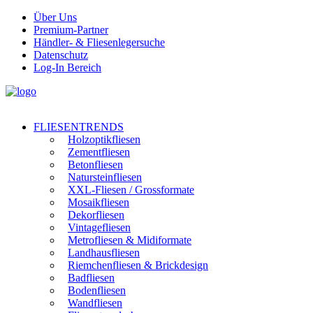
Über Uns
Premium-Partner
Händler- & Fliesenlegersuche
Datenschutz
Log-In Bereich
FLIESENTRENDS
Holzoptikfliesen
Zementfliesen
Betonfliesen
Natursteinfliesen
XXL-Fliesen / Grossformate
Mosaikfliesen
Dekorfliesen
Vintagefliesen
Metrofliesen & Midiformate
Landhausfliesen
Riemchenfliesen & Brickdesign
Badfliesen
Bodenfliesen
Wandfliesen