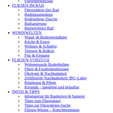
Fliesentrendschau
FLIESEN IM BAD
Fliesenideen fürs Bad
Badplanungstipps
Bodenebene Dusche
Badsanierung
Barrierefreies Bad
WOHNWELTEN
Wand- & Bodengestaltung
Küche & Essen
Wohnen & Schlafen
Terrasse & Balkon
Flur & Eingang
FLIESEN-VORZÜGE
Wohngesunde Bodenbeläge
Fliese & Fussbodenheizung
Ökologie & Nachhaltgkeit
Zertifizierte Nachhaltigkeit: IBU-Label
Reinigung & Pflege
Keramik – langlebig und belastbar
INFOS & TIPPS
Infomaterial für Bauherren & Sanierer
Tipps zum Fliesenkauf
Tipps zur Fliesenleger-Suche
Fliesen-Wissen – Rutschhemmung