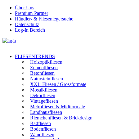
Über Uns
Premium-Partner
Händler- & Fliesenlegersuche
Datenschutz
Log-In Bereich
FLIESENTRENDS
Holzoptikfliesen
Zementfliesen
Betonfliesen
Natursteinfliesen
XXL-Fliesen / Grossformate
Mosaikfliesen
Dekorfliesen
Vintagefliesen
Metrofliesen & Midiformate
Landhausfliesen
Riemchenfliesen & Brickdesign
Badfliesen
Bodenfliesen
Wandfliesen