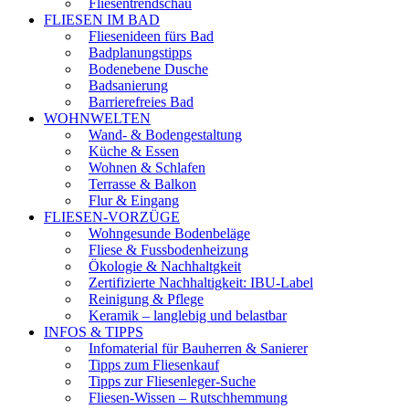
Fliesentrendschau
FLIESEN IM BAD
Fliesenideen fürs Bad
Badplanungstipps
Bodenebene Dusche
Badsanierung
Barrierefreies Bad
WOHNWELTEN
Wand- & Bodengestaltung
Küche & Essen
Wohnen & Schlafen
Terrasse & Balkon
Flur & Eingang
FLIESEN-VORZÜGE
Wohngesunde Bodenbeläge
Fliese & Fussbodenheizung
Ökologie & Nachhaltgkeit
Zertifizierte Nachhaltigkeit: IBU-Label
Reinigung & Pflege
Keramik – langlebig und belastbar
INFOS & TIPPS
Infomaterial für Bauherren & Sanierer
Tipps zum Fliesenkauf
Tipps zur Fliesenleger-Suche
Fliesen-Wissen – Rutschhemmung