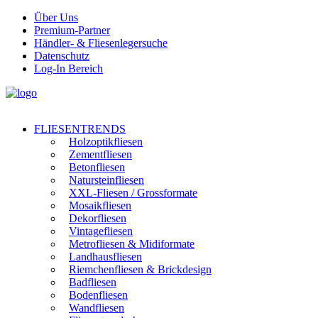
Über Uns
Premium-Partner
Händler- & Fliesenlegersuche
Datenschutz
Log-In Bereich
FLIESENTRENDS
Holzoptikfliesen
Zementfliesen
Betonfliesen
Natursteinfliesen
XXL-Fliesen / Grossformate
Mosaikfliesen
Dekorfliesen
Vintagefliesen
Metrofliesen & Midiformate
Landhausfliesen
Riemchenfliesen & Brickdesign
Badfliesen
Bodenfliesen
Wandfliesen