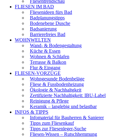
Fliesentrendschau
FLIESEN IM BAD
Fliesenideen fürs Bad
Badplanungstipps
Bodenebene Dusche
Badsanierung
Barrierefreies Bad
WOHNWELTEN
Wand- & Bodengestaltung
Küche & Essen
Wohnen & Schlafen
Terrasse & Balkon
Flur & Eingang
FLIESEN-VORZÜGE
Wohngesunde Bodenbeläge
Fliese & Fussbodenheizung
Ökologie & Nachhaltgkeit
Zertifizierte Nachhaltigkeit: IBU-Label
Reinigung & Pflege
Keramik – langlebig und belastbar
INFOS & TIPPS
Infomaterial für Bauherren & Sanierer
Tipps zum Fliesenkauf
Tipps zur Fliesenleger-Suche
Fliesen-Wissen – Rutschhemmung