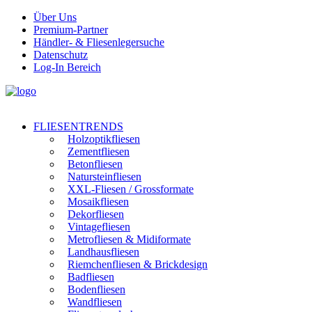
Über Uns
Premium-Partner
Händler- & Fliesenlegersuche
Datenschutz
Log-In Bereich
FLIESENTRENDS
Holzoptikfliesen
Zementfliesen
Betonfliesen
Natursteinfliesen
XXL-Fliesen / Grossformate
Mosaikfliesen
Dekorfliesen
Vintagefliesen
Metrofliesen & Midiformate
Landhausfliesen
Riemchenfliesen & Brickdesign
Badfliesen
Bodenfliesen
Wandfliesen