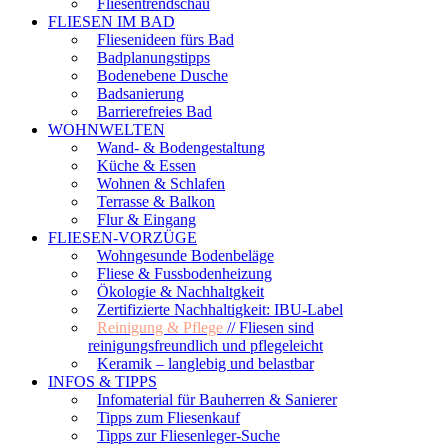
Fliesentrendschau
FLIESEN IM BAD
Fliesenideen fürs Bad
Badplanungstipps
Bodenebene Dusche
Badsanierung
Barrierefreies Bad
WOHNWELTEN
Wand- & Bodengestaltung
Küche & Essen
Wohnen & Schlafen
Terrasse & Balkon
Flur & Eingang
FLIESEN-VORZÜGE
Wohngesunde Bodenbeläge
Fliese & Fussbodenheizung
Ökologie & Nachhaltgkeit
Zertifizierte Nachhaltigkeit: IBU-Label
Reinigung & Pflege
// Fliesen sind
reinigungsfreundlich und pflegeleicht
Keramik – langlebig und belastbar
INFOS & TIPPS
Infomaterial für Bauherren & Sanierer
Tipps zum Fliesenkauf
Tipps zur Fliesenleger-Suche