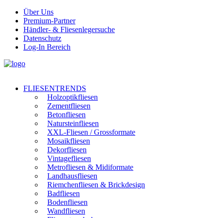
Über Uns
Premium-Partner
Händler- & Fliesenlegersuche
Datenschutz
Log-In Bereich
FLIESENTRENDS
Holzoptikfliesen
Zementfliesen
Betonfliesen
Natursteinfliesen
XXL-Fliesen / Grossformate
Mosaikfliesen
Dekorfliesen
Vintagefliesen
Metrofliesen & Midiformate
Landhausfliesen
Riemchenfliesen & Brickdesign
Badfliesen
Bodenfliesen
Wandfliesen