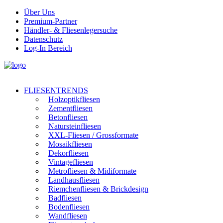
Über Uns
Premium-Partner
Händler- & Fliesenlegersuche
Datenschutz
Log-In Bereich
FLIESENTRENDS
Holzoptikfliesen
Zementfliesen
Betonfliesen
Natursteinfliesen
XXL-Fliesen / Grossformate
Mosaikfliesen
Dekorfliesen
Vintagefliesen
Metrofliesen & Midiformate
Landhausfliesen
Riemchenfliesen & Brickdesign
Badfliesen
Bodenfliesen
Wandfliesen