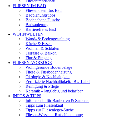
Fliesentrendschau
FLIESEN IM BAD
Fliesenideen fürs Bad
Badplanungstipps
Bodenebene Dusche
Badsanierung
Barrierefreies Bad
WOHNWELTEN
Wand- & Bodengestaltung
Küche & Essen
Wohnen & Schlafen
Terrasse & Balkon
Flur & Eingang
FLIESEN-VORZÜGE
Wohngesunde Bodenbeläge
Fliese & Fussbodenheizung
Ökologie & Nachhaltgkeit
Zertifizierte Nachhaltigkeit: IBU-Label
Reinigung & Pflege
Keramik – langlebig und belastbar
INFOS & TIPPS
Infomaterial für Bauherren & Sanierer
Tipps zum Fliesenkauf
Tipps zur Fliesenleger-Suche
Fliesen-Wissen – Rutschhemmung