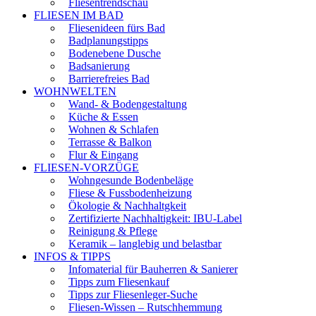
Fliesentrendschau
FLIESEN IM BAD
Fliesenideen fürs Bad
Badplanungstipps
Bodenebene Dusche
Badsanierung
Barrierefreies Bad
WOHNWELTEN
Wand- & Bodengestaltung
Küche & Essen
Wohnen & Schlafen
Terrasse & Balkon
Flur & Eingang
FLIESEN-VORZÜGE
Wohngesunde Bodenbeläge
Fliese & Fussbodenheizung
Ökologie & Nachhaltgkeit
Zertifizierte Nachhaltigkeit: IBU-Label
Reinigung & Pflege
Keramik – langlebig und belastbar
INFOS & TIPPS
Infomaterial für Bauherren & Sanierer
Tipps zum Fliesenkauf
Tipps zur Fliesenleger-Suche
Fliesen-Wissen – Rutschhemmung