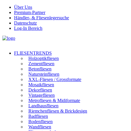
Über Uns
Premium-Partner
Händler- & Fliesenlegersuche
Datenschutz
Log-In Bereich
FLIESENTRENDS
Holzoptikfliesen
Zementfliesen
Betonfliesen
Natursteinfliesen
XXL-Fliesen / Grossformate
Mosaikfliesen
Dekorfliesen
Vintagefliesen
Metrofliesen & Midiformate
Landhausfliesen
Riemchenfliesen & Brickdesign
Badfliesen
Bodenfliesen
Wandfliesen