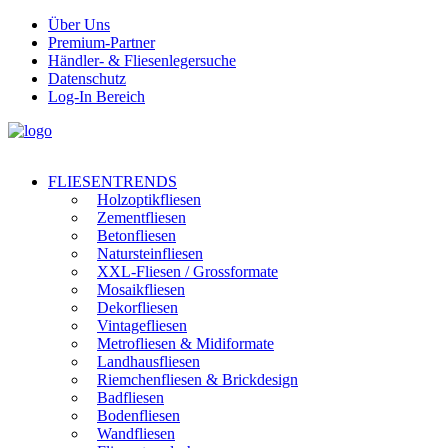
Über Uns
Premium-Partner
Händler- & Fliesenlegersuche
Datenschutz
Log-In Bereich
FLIESENTRENDS
Holzoptikfliesen
Zementfliesen
Betonfliesen
Natursteinfliesen
XXL-Fliesen / Grossformate
Mosaikfliesen
Dekorfliesen
Vintagefliesen
Metrofliesen & Midiformate
Landhausfliesen
Riemchenfliesen & Brickdesign
Badfliesen
Bodenfliesen
Wandfliesen