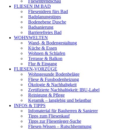
Fliesentrendschau
FLIESEN IM BAD
Fliesenideen fürs Bad
Badplanungstipps
Bodenebene Dusche
Badsanierung
Barrierefreies Bad
WOHNWELTEN
Wand- & Bodengestaltung
Küche & Essen
Wohnen & Schlafen
Terrasse & Balkon
Flur & Eingang
FLIESEN-VORZÜGE
Wohngesunde Bodenbeläge
Fliese & Fussbodenheizung
Ökologie & Nachhaltgkeit
Zertifizierte Nachhaltigkeit: IBU-Label
Reinigung & Pflege
Keramik – langlebig und belastbar
INFOS & TIPPS
Infomaterial für Bauherren & Sanierer
Tipps zum Fliesenkauf
Tipps zur Fliesenleger-Suche
Fliesen-Wissen – Rutschhemmung