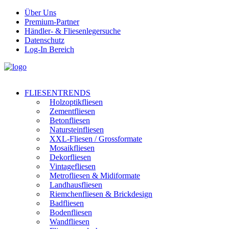
Über Uns
Premium-Partner
Händler- & Fliesenlegersuche
Datenschutz
Log-In Bereich
FLIESENTRENDS
Holzoptikfliesen
Zementfliesen
Betonfliesen
Natursteinfliesen
XXL-Fliesen / Grossformate
Mosaikfliesen
Dekorfliesen
Vintagefliesen
Metrofliesen & Midiformate
Landhausfliesen
Riemchenfliesen & Brickdesign
Badfliesen
Bodenfliesen
Wandfliesen