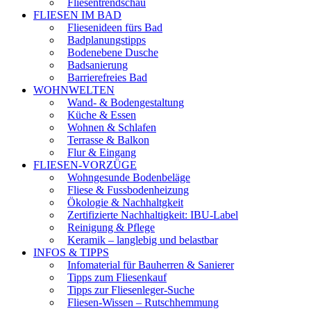
Fliesentrendschau
FLIESEN IM BAD
Fliesenideen fürs Bad
Badplanungstipps
Bodenebene Dusche
Badsanierung
Barrierefreies Bad
WOHNWELTEN
Wand- & Bodengestaltung
Küche & Essen
Wohnen & Schlafen
Terrasse & Balkon
Flur & Eingang
FLIESEN-VORZÜGE
Wohngesunde Bodenbeläge
Fliese & Fussbodenheizung
Ökologie & Nachhaltgkeit
Zertifizierte Nachhaltigkeit: IBU-Label
Reinigung & Pflege
Keramik – langlebig und belastbar
INFOS & TIPPS
Infomaterial für Bauherren & Sanierer
Tipps zum Fliesenkauf
Tipps zur Fliesenleger-Suche
Fliesen-Wissen – Rutschhemmung