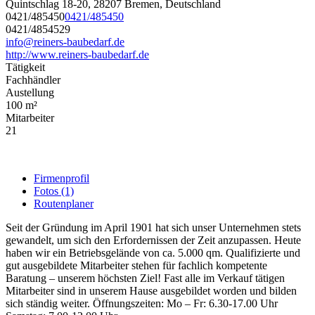
Quintschlag 18-20, 28207 Bremen, Deutschland
0421/485450
0421/485450
0421/4854529
info@reiners-baubedarf.de
http://www.reiners-baubedarf.de
Tätigkeit
Fachhändler
Austellung
100 m²
Mitarbeiter
21
Firmenprofil
Fotos (1)
Routenplaner
Seit der Gründung im April 1901 hat sich unser Unternehmen stets
gewandelt, um sich den Erfordernissen der Zeit anzupassen. Heute
haben wir ein Betriebsgelände von ca. 5.000 qm. Qualifizierte und
gut ausgebildete Mitarbeiter stehen für fachlich kompetente
Baratung – unserem höchsten Ziel! Fast alle im Verkauf tätigen
Mitarbeiter sind in unserem Hause ausgebildet worden und bilden
sich ständig weiter. Öffnungszeiten: Mo – Fr: 6.30-17.00 Uhr