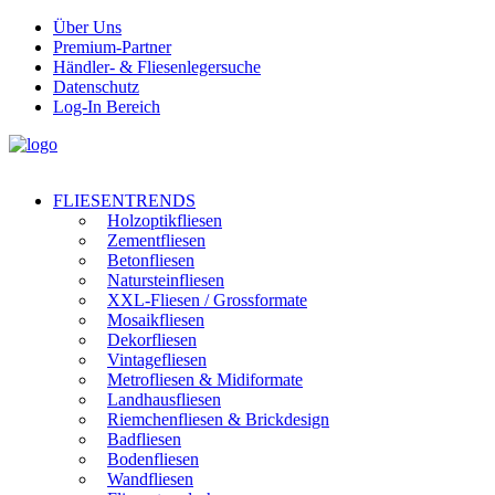
Über Uns
Premium-Partner
Händler- & Fliesenlegersuche
Datenschutz
Log-In Bereich
FLIESENTRENDS
Holzoptikfliesen
Zementfliesen
Betonfliesen
Natursteinfliesen
XXL-Fliesen / Grossformate
Mosaikfliesen
Dekorfliesen
Vintagefliesen
Metrofliesen & Midiformate
Landhausfliesen
Riemchenfliesen & Brickdesign
Badfliesen
Bodenfliesen
Wandfliesen