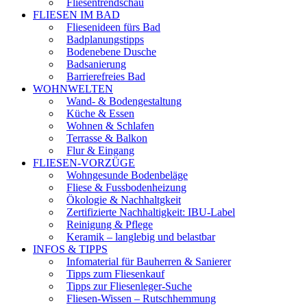
Fliesentrendschau
FLIESEN IM BAD
Fliesenideen fürs Bad
Badplanungstipps
Bodenebene Dusche
Badsanierung
Barrierefreies Bad
WOHNWELTEN
Wand- & Bodengestaltung
Küche & Essen
Wohnen & Schlafen
Terrasse & Balkon
Flur & Eingang
FLIESEN-VORZÜGE
Wohngesunde Bodenbeläge
Fliese & Fussbodenheizung
Ökologie & Nachhaltgkeit
Zertifizierte Nachhaltigkeit: IBU-Label
Reinigung & Pflege
Keramik – langlebig und belastbar
INFOS & TIPPS
Infomaterial für Bauherren & Sanierer
Tipps zum Fliesenkauf
Tipps zur Fliesenleger-Suche
Fliesen-Wissen – Rutschhemmung