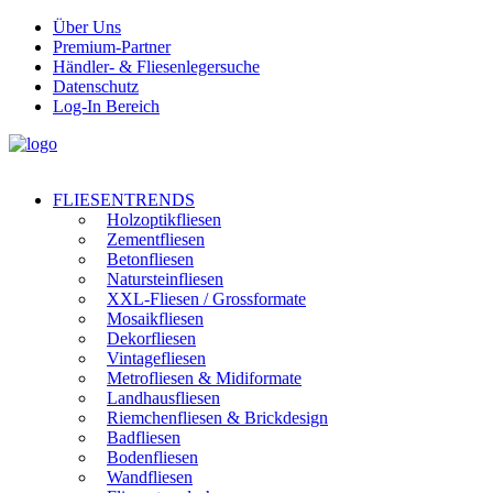
Über Uns
Premium-Partner
Händler- & Fliesenlegersuche
Datenschutz
Log-In Bereich
FLIESENTRENDS
Holzoptikfliesen
Zementfliesen
Betonfliesen
Natursteinfliesen
XXL-Fliesen / Grossformate
Mosaikfliesen
Dekorfliesen
Vintagefliesen
Metrofliesen & Midiformate
Landhausfliesen
Riemchenfliesen & Brickdesign
Badfliesen
Bodenfliesen
Wandfliesen