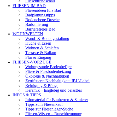
Fliesentrendschau
FLIESEN IM BAD
Fliesenideen fürs Bad
Badplanungstipps
Bodenebene Dusche
Badsanierung
Barrierefreies Bad
WOHNWELTEN
Wand- & Bodengestaltung
Küche & Essen
Wohnen & Schlafen
Terrasse & Balkon
Flur & Eingang
FLIESEN-VORZÜGE
Wohngesunde Bodenbeläge
Fliese & Fussbodenheizung
Ökologie & Nachhaltgkeit
Zertifizierte Nachhaltigkeit: IBU-Label
Reinigung & Pflege
Keramik – langlebig und belastbar
INFOS & TIPPS
Infomaterial für Bauherren & Sanierer
Tipps zum Fliesenkauf
Tipps zur Fliesenleger-Suche
Fliesen-Wissen – Rutschhemmung