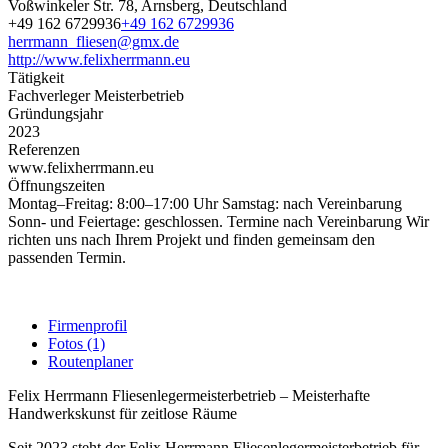
Voßwinkeler Str. 78, Arnsberg, Deutschland
+49 162 6729936
+49 162 6729936
herrmann_fliesen@gmx.de
http://www.felixherrmann.eu
Tätigkeit
Fachverleger Meisterbetrieb
Gründungsjahr
2023
Referenzen
www.felixherrmann.eu
Öffnungszeiten
Montag–Freitag: 8:00–17:00 Uhr Samstag: nach Vereinbarung
Sonn- und Feiertage: geschlossen. Termine nach Vereinbarung Wir
richten uns nach Ihrem Projekt und finden gemeinsam den
passenden Termin.
Firmenprofil
Fotos (1)
Routenplaner
Felix Herrmann Fliesenlegermeisterbetrieb – Meisterhafte
Handwerkskunst für zeitlose Räume
Seit 2023 steht der Felix Herrmann Fliesenlegermeisterbetrieb für