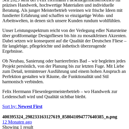
präzises Handwerk, hochwertige Materialien und individuelle
Beratung. Als junger Meisterbetrieb vereinen wir frische Ideen mit
fundierter Erfahrung und schaffen so einzigartige Wohn- und
Arbeitswelten, in denen sich unsere Kunden rundum wohlfühlen.
Unser Leistungsspektrum reicht von der Verlegung edler Natursteine
über großformatige Designfliesen bis hin zu mosaikfeinen Akzenten.
Dabei setzen wir konsequent auf die Qualität der Deutschen Fliese –
für langlebige, pflegeleichte und ästhetisch überzeugende
Ergebnisse.
Ob Neubau, Sanierung oder barrierefreies Bad – wir begleiten jedes
Projekt persönlich, von der Planung bis zur letzten Fuge. Mit Liebe
zum Detail, termintreuer Ausführung und einem hohen Anspruch an
Perfektion gestalten wir Räume, die Funktionalität und Stil
harmonisch verbinden.
Felix Herrmann Fliesenlegermeisterbetrieb – wo Handwerk zur
Leidenschaft wird und Qualität sichtbar bleibt.
Sort by:
Newest First
400395324_298233163127619_858041094777640385_n.png
12 Monaten ago
Showing 1 result