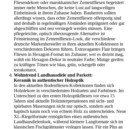
Fliesendekore oder marokkanischer Zementfliesen begeistert
immer mehr Menschen, die keine Lust auf langweiligen
Einheitslook in ihrem Zuhause haben. Bauherren sollten
allerdings wissen, dass echte Zementfliesen offenporig sind
und deshalb in regelmäßigen Abständen imprägniert oder gar
abgeschliffen und neu versiegelt werden müssen. Eine
pflegeleichte, optisch überzeugende Alternative ist
Feinsteinzeug im Zementfliesen-Look, die verschiedene
deutsche Markenhersteller in ihren aktuellen Kollektionen in
verschiedensten Dekoren führen. Extravagantes Flair bringen
Fliesen in Hexagon-Format ins Zuhause; wer es dezent mag,
wählt ein Hexagon-Dekor in neutraler Farbe; Mutige greifen
zu kräftigen Tönen wie blau, grün, ockergelb oder
terrakottarot.
Wohntrend Landhausdiele und Parkett:
Keramik in authentischer Holzoptik
In den aktuellen Bodenfliesen-Kollektionen finden sich
Holzdekore in verschiedensten Holzarten und Farbtönen. Im
Unterschied zu den ersten Holzoptikfliesen vor etwa 15
Jahren sind aktuelle Holzinterpretationen mit sicht- und
spürbaren Maserungen nicht nur optisch, sondern auch
haptisch kaum noch von echtem Holz zu unterscheiden. Neue
XL-Riegelformate ermöglichen einen authentischen
Landhausdielenlook, während kleinere Langformate sich im
klassischen Fischgrätmuster verlegen lassen. Für ein Plus an