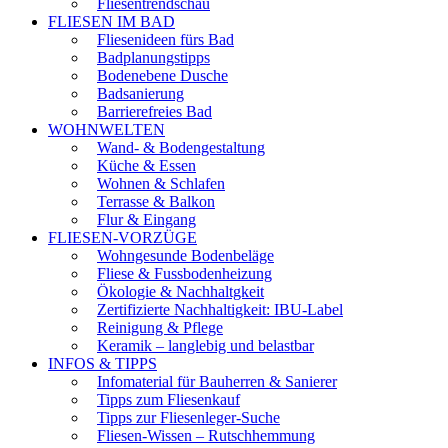
Fliesentrendschau
FLIESEN IM BAD
Fliesenideen fürs Bad
Badplanungstipps
Bodenebene Dusche
Badsanierung
Barrierefreies Bad
WOHNWELTEN
Wand- & Bodengestaltung
Küche & Essen
Wohnen & Schlafen
Terrasse & Balkon
Flur & Eingang
FLIESEN-VORZÜGE
Wohngesunde Bodenbeläge
Fliese & Fussbodenheizung
Ökologie & Nachhaltgkeit
Zertifizierte Nachhaltigkeit: IBU-Label
Reinigung & Pflege
Keramik – langlebig und belastbar
INFOS & TIPPS
Infomaterial für Bauherren & Sanierer
Tipps zum Fliesenkauf
Tipps zur Fliesenleger-Suche
Fliesen-Wissen – Rutschhemmung