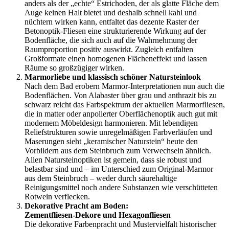
anders als der „echte“ Estrichoden, der als glatte Fläche dem
Auge keinen Halt bietet und deshalb schnell kahl und
nüchtern wirken kann, entfaltet das dezente Raster der
Betonoptik-Fliesen eine strukturierende Wirkung auf der
Bodenfläche, die sich auch auf die Wahrnehmung der
Raumproportion positiv auswirkt. Zugleich entfalten
Großformate einen homogenen Flächeneffekt und lassen
Räume so großzügiger wirken.
Marmorliebe und klassisch schöner Natursteinlook
Nach dem Bad erobern Marmor-Interpretationen nun auch die
Bodenflächen. Von Alabaster über grau und anthrazit bis zu
schwarz reicht das Farbspektrum der aktuellen Marmorfliesen,
die in matter oder anpolierter Oberflächenoptik auch gut mit
modernem Möbeldesign harmonieren. Mit lebendigen
Reliefstrukturen sowie unregelmäßigen Farbverläufen und
Maserungen sieht „keramischer Naturstein“ heute den
Vorbildern aus dem Steinbruch zum Verwechseln ähnlich.
Allen Natursteinoptiken ist gemein, dass sie robust und
belastbar sind und – im Unterschied zum Original-Marmor
aus dem Steinbruch – weder durch säurehaltige
Reinigungsmittel noch andere Substanzen wie verschütteten
Rotwein verflecken.
Dekorative Pracht am Boden:
Zementfliesen-Dekore und Hexagonfliesen
Die dekorative Farbenpracht und Mustervielfalt historischer