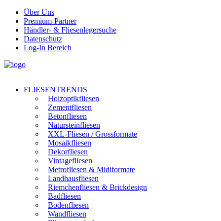
Über Uns
Premium-Partner
Händler- & Fliesenlegersuche
Datenschutz
Log-In Bereich
FLIESENTRENDS
Holzoptikfliesen
Zementfliesen
Betonfliesen
Natursteinfliesen
XXL-Fliesen / Grossformate
Mosaikfliesen
Dekorfliesen
Vintagefliesen
Metrofliesen & Midiformate
Landhausfliesen
Riemchenfliesen & Brickdesign
Badfliesen
Bodenfliesen
Wandfliesen