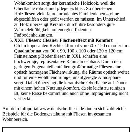
Wohnkomfort sorgt der keramische Holzlook, weil die
Oberfläche robust und pflegeleicht ist. So überstehen
Holzfliesen viele Jahre turbulentes Familienleben – ohne
abgeschliffen oder geölt werden zu müssen. Im Unterschied
zu Holz überzeugt Keramik durch ihre besonders gute
Wärmeleitfähigkeit auf energieeffizienten
Fußbodenheizungen.
XXL-Fliesen: Cleaner Flächeneffekt mit Komfort
Ob im imposanten Rechteckformat von 60 x 120 cm oder im -
Quadratformat von 90 x 90, 100 x 100 oder 120 x 120 cm:
Feinsteinzeug-Bodenfliesen in XXL schaffen eine
hochwertige, repräsentative Raumatmosphäre. Durch den
geringen Fugenanteil entfalten großformatige Fliesen eine
optisch homogene Flächenwirkung, die Räume optisch weitet
und für eine wohltuend ruhige, unaufgeregte Atmosphäre
sorgt. Dabei überzeugt die keramische Oberfläche auf Dauer
mit einem hohen Nutzungskomfort, da sie leicht zu reinigen
ist, keine Risse bekommt und auch ohne Imprägnierung nicht
verfleckt.
Auf dem Infoportal www.deutsche-fliese.de finden sich zahlreiche
Beispiele für die Bodengestaltung mit Fliesen im gesamten
Wohnbereich.