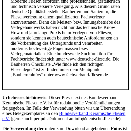
Moderne Fliesen erfordern eine professionelle, gestalterisch
und technisch versierte Verlegung. Aus diesem Grund raten
deutsche Qualitätshersteller Bauherren und Sanierern, die
Fliesenverlegung einem qualifizierten Fachverleger
anzuvertrauen. Denn die Meister- bzw. Innungsbetriebe des
Verlegehandwerks haben nicht nur das technische Know-
How und jahrelange Praxis beim Verlegen von Fliesen,
sondern sie kennen auch bautechnische Anforderungen an
die Vorbereitung des Untergrunds und verarbeiten
moderne, hochwertige Fugenmassen bzw.
Verlegematerialien. Eine bundesweite Suchfunktion für
Fachbetriebe findet sich unter www.deutsche-fliese.de. Die
Bauherren-Checkliste „Wie finde ich den richtigen
Fliesenleger“ ist zu finden unter dem Menüpunkt
„Bauherreninfos“ unter www.fachverband-fliesen.de.
Urheberrechtshinweis
: Dieser Pressetext des Bundesverbands
Keramische Fliesen e.V. ist für redaktionelle Veröffentlichungen
freigegeben. Im Falle der Verwendung bitten wir um Übersendung
eines Belegexemplares an den
Bundesverband Keramische Fliesen
e.V.
(gerne auch per pdf-Dokument an info@deutsche-fliese.de).
Die
Verwendung der
unten zum Download angebotenen
Fotos
ist