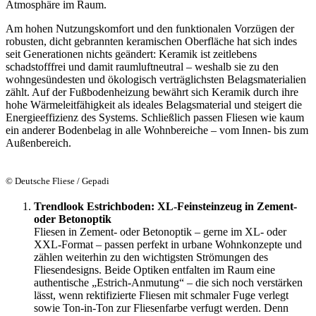
Atmosphäre im Raum.
Am hohen Nutzungskomfort und den funktionalen Vorzügen der
robusten, dicht gebrannten keramischen Oberfläche hat sich indes
seit Generationen nichts geändert: Keramik ist zeitlebens
schadstofffrei und damit raumluftneutral – weshalb sie zu den
wohngesündesten und ökologisch verträglichsten Belagsmaterialien
zählt. Auf der Fußbodenheizung bewährt sich Keramik durch ihre
hohe Wärmeleitfähigkeit als ideales Belagsmaterial und steigert die
Energieeffizienz des Systems. Schließlich passen Fliesen wie kaum
ein anderer Bodenbelag in alle Wohnbereiche – vom Innen- bis zum
Außenbereich.
© Deutsche Fliese / Gepadi
Trendlook Estrichboden: XL-Feinsteinzeug in Zement-
oder Betonoptik
Fliesen in Zement- oder Betonoptik – gerne im XL- oder
XXL-Format – passen perfekt in urbane Wohnkonzepte und
zählen weiterhin zu den wichtigsten Strömungen des
Fliesendesigns. Beide Optiken entfalten im Raum eine
authentische „Estrich-Anmutung“ – die sich noch verstärken
lässt, wenn rektifizierte Fliesen mit schmaler Fuge verlegt
sowie Ton-in-Ton zur Fliesenfarbe verfugt werden. Denn