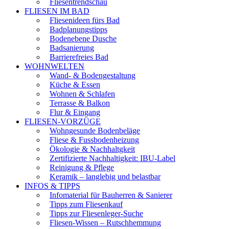
Fliesentrendschau
FLIESEN IM BAD
Fliesenideen fürs Bad
Badplanungstipps
Bodenebene Dusche
Badsanierung
Barrierefreies Bad
WOHNWELTEN
Wand- & Bodengestaltung
Küche & Essen
Wohnen & Schlafen
Terrasse & Balkon
Flur & Eingang
FLIESEN-VORZÜGE
Wohngesunde Bodenbeläge
Fliese & Fussbodenheizung
Ökologie & Nachhaltgkeit
Zertifizierte Nachhaltigkeit: IBU-Label
Reinigung & Pflege
Keramik – langlebig und belastbar
INFOS & TIPPS
Infomaterial für Bauherren & Sanierer
Tipps zum Fliesenkauf
Tipps zur Fliesenleger-Suche
Fliesen-Wissen – Rutschhemmung