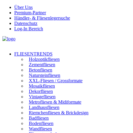
Über Uns
Premium-Partner
Händler- & Fliesenlegersuche
Datenschutz
Log-In Bereich
FLIESENTRENDS
Holzoptikfliesen
Zementfliesen
Betonfliesen
Natursteinfliesen
XXL-Fliesen / Grossformate
Mosaikfliesen
Dekorfliesen
Vintagefliesen
Metrofliesen & Midiformate
Landhausfliesen
Riemchenfliesen & Brickdesign
Badfliesen
Bodenfliesen
Wandfliesen