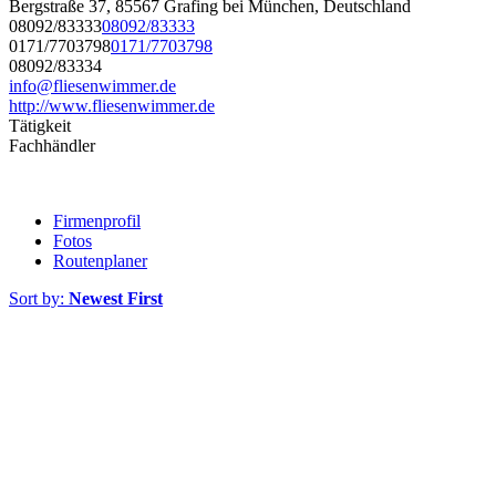
Bergstraße 37, 85567 Grafing bei München, Deutschland
08092/83333
08092/83333
0171/7703798
0171/7703798
08092/83334
info@fliesenwimmer.de
http://www.fliesenwimmer.de
Tätigkeit
Fachhändler
Firmenprofil
Fotos
Routenplaner
Sort by:
Newest First