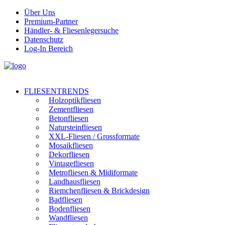
Über Uns
Premium-Partner
Händler- & Fliesenlegersuche
Datenschutz
Log-In Bereich
FLIESENTRENDS
Holzoptikfliesen
Zementfliesen
Betonfliesen
Natursteinfliesen
XXL-Fliesen / Grossformate
Mosaikfliesen
Dekorfliesen
Vintagefliesen
Metrofliesen & Midiformate
Landhausfliesen
Riemchenfliesen & Brickdesign
Badfliesen
Bodenfliesen
Wandfliesen