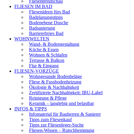
Fliesentrendschau
FLIESEN IM BAD
Fliesenideen fürs Bad
Badplanungstipps
Bodenebene Dusche
Badsanierung
Barrierefreies Bad
WOHNWELTEN
Wand- & Bodengestaltung
Küche & Essen
Wohnen & Schlafen
Terrasse & Balkon
Flur & Eingang
FLIESEN-VORZÜGE
Wohngesunde Bodenbeläge
Fliese & Fussbodenheizung
Ökologie & Nachhaltgkeit
Zertifizierte Nachhaltigkeit: IBU-Label
Reinigung & Pflege
Keramik – langlebig und belastbar
INFOS & TIPPS
Infomaterial für Bauherren & Sanierer
Tipps zum Fliesenkauf
Tipps zur Fliesenleger-Suche
Fliesen-Wissen – Rutschhemmung