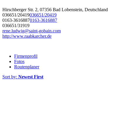
Hirschberger Str. 2, 07356 Bad Lobenstein, Deutschland
036651/20419
036651/20419
0163-3616887
0163-3616887
036651/31919
rene.ludwig@saint-gobain.com
http://www.raabkarcher.de
Firmenprofil
Fotos
Routenplaner
Sort by:
Newest First