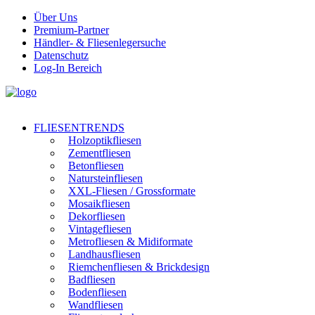
Über Uns
Premium-Partner
Händler- & Fliesenlegersuche
Datenschutz
Log-In Bereich
FLIESENTRENDS
Holzoptikfliesen
Zementfliesen
Betonfliesen
Natursteinfliesen
XXL-Fliesen / Grossformate
Mosaikfliesen
Dekorfliesen
Vintagefliesen
Metrofliesen & Midiformate
Landhausfliesen
Riemchenfliesen & Brickdesign
Badfliesen
Bodenfliesen
Wandfliesen