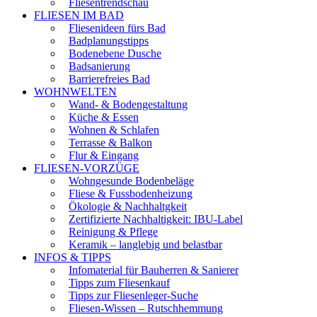
Fliesentrendschau
FLIESEN IM BAD
Fliesenideen fürs Bad
Badplanungstipps
Bodenebene Dusche
Badsanierung
Barrierefreies Bad
WOHNWELTEN
Wand- & Bodengestaltung
Küche & Essen
Wohnen & Schlafen
Terrasse & Balkon
Flur & Eingang
FLIESEN-VORZÜGE
Wohngesunde Bodenbeläge
Fliese & Fussbodenheizung
Ökologie & Nachhaltgkeit
Zertifizierte Nachhaltigkeit: IBU-Label
Reinigung & Pflege
Keramik – langlebig und belastbar
INFOS & TIPPS
Infomaterial für Bauherren & Sanierer
Tipps zum Fliesenkauf
Tipps zur Fliesenleger-Suche
Fliesen-Wissen – Rutschhemmung