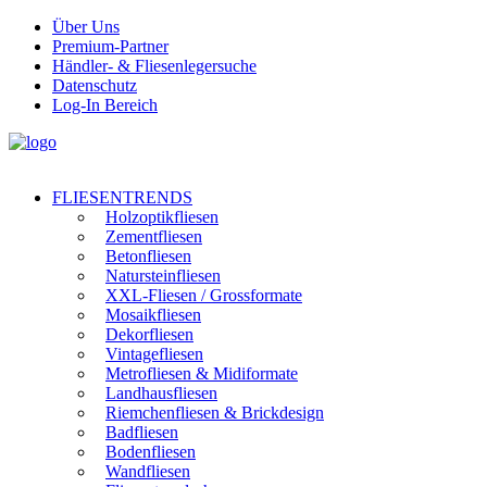
Über Uns
Premium-Partner
Händler- & Fliesenlegersuche
Datenschutz
Log-In Bereich
FLIESENTRENDS
Holzoptikfliesen
Zementfliesen
Betonfliesen
Natursteinfliesen
XXL-Fliesen / Grossformate
Mosaikfliesen
Dekorfliesen
Vintagefliesen
Metrofliesen & Midiformate
Landhausfliesen
Riemchenfliesen & Brickdesign
Badfliesen
Bodenfliesen
Wandfliesen