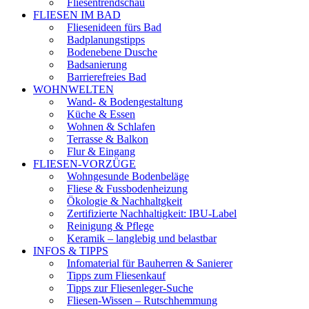
Fliesentrendschau
FLIESEN IM BAD
Fliesenideen fürs Bad
Badplanungstipps
Bodenebene Dusche
Badsanierung
Barrierefreies Bad
WOHNWELTEN
Wand- & Bodengestaltung
Küche & Essen
Wohnen & Schlafen
Terrasse & Balkon
Flur & Eingang
FLIESEN-VORZÜGE
Wohngesunde Bodenbeläge
Fliese & Fussbodenheizung
Ökologie & Nachhaltgkeit
Zertifizierte Nachhaltigkeit: IBU-Label
Reinigung & Pflege
Keramik – langlebig und belastbar
INFOS & TIPPS
Infomaterial für Bauherren & Sanierer
Tipps zum Fliesenkauf
Tipps zur Fliesenleger-Suche
Fliesen-Wissen – Rutschhemmung