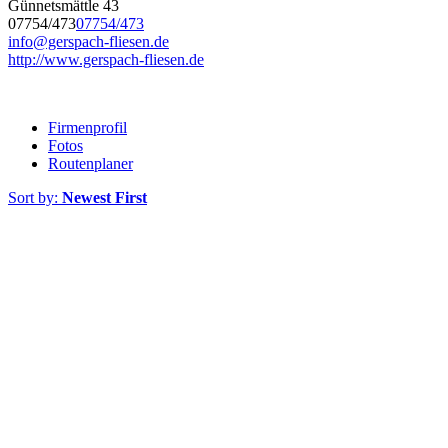
Günnetsmättle 43
07754/473
07754/473
info@gerspach-fliesen.de
http://www.gerspach-fliesen.de
Firmenprofil
Fotos
Routenplaner
Sort by:
Newest First