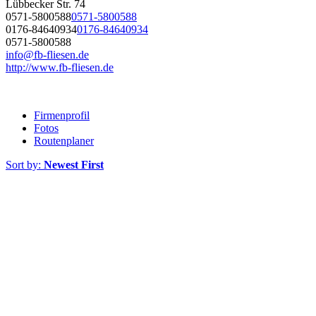
Lübbecker Str. 74
0571-5800588
0571-5800588
0176-84640934
0176-84640934
0571-5800588
info@fb-fliesen.de
http://www.fb-fliesen.de
Firmenprofil
Fotos
Routenplaner
Sort by:
Newest First