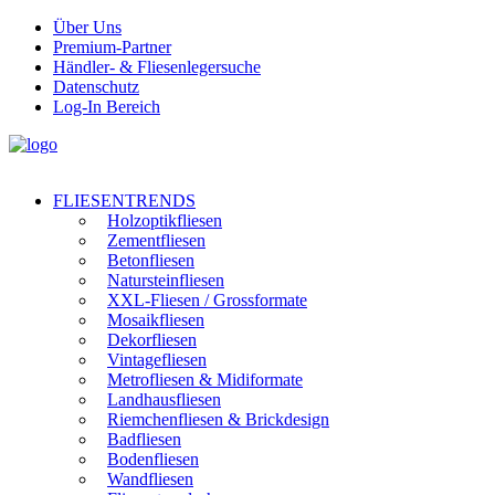
Über Uns
Premium-Partner
Händler- & Fliesenlegersuche
Datenschutz
Log-In Bereich
FLIESENTRENDS
Holzoptikfliesen
Zementfliesen
Betonfliesen
Natursteinfliesen
XXL-Fliesen / Grossformate
Mosaikfliesen
Dekorfliesen
Vintagefliesen
Metrofliesen & Midiformate
Landhausfliesen
Riemchenfliesen & Brickdesign
Badfliesen
Bodenfliesen
Wandfliesen