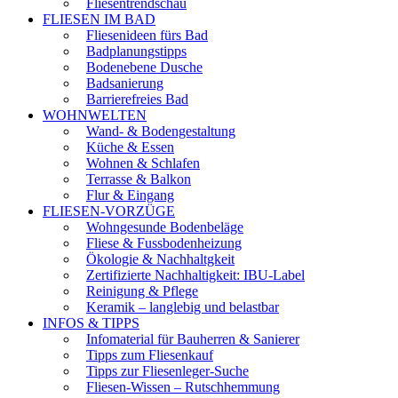
Fliesentrendschau
FLIESEN IM BAD
Fliesenideen fürs Bad
Badplanungstipps
Bodenebene Dusche
Badsanierung
Barrierefreies Bad
WOHNWELTEN
Wand- & Bodengestaltung
Küche & Essen
Wohnen & Schlafen
Terrasse & Balkon
Flur & Eingang
FLIESEN-VORZÜGE
Wohngesunde Bodenbeläge
Fliese & Fussbodenheizung
Ökologie & Nachhaltgkeit
Zertifizierte Nachhaltigkeit: IBU-Label
Reinigung & Pflege
Keramik – langlebig und belastbar
INFOS & TIPPS
Infomaterial für Bauherren & Sanierer
Tipps zum Fliesenkauf
Tipps zur Fliesenleger-Suche
Fliesen-Wissen – Rutschhemmung