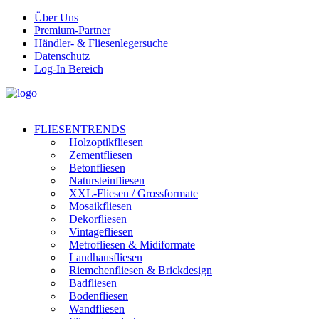
Über Uns
Premium-Partner
Händler- & Fliesenlegersuche
Datenschutz
Log-In Bereich
FLIESENTRENDS
Holzoptikfliesen
Zementfliesen
Betonfliesen
Natursteinfliesen
XXL-Fliesen / Grossformate
Mosaikfliesen
Dekorfliesen
Vintagefliesen
Metrofliesen & Midiformate
Landhausfliesen
Riemchenfliesen & Brickdesign
Badfliesen
Bodenfliesen
Wandfliesen