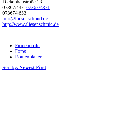
Dickenhaustraße 13
07367/4371
07367/4371
07367/4633
info@fliesenschmid.de
http://www.fliesenschmid.de
Firmenprofil
Fotos
Routenplaner
Sort by:
Newest First