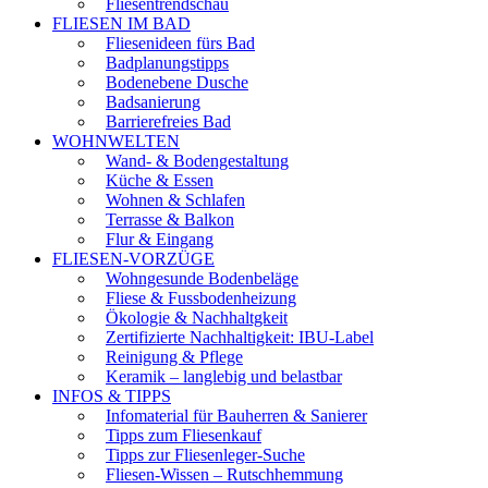
Fliesentrendschau
FLIESEN IM BAD
Fliesenideen fürs Bad
Badplanungstipps
Bodenebene Dusche
Badsanierung
Barrierefreies Bad
WOHNWELTEN
Wand- & Bodengestaltung
Küche & Essen
Wohnen & Schlafen
Terrasse & Balkon
Flur & Eingang
FLIESEN-VORZÜGE
Wohngesunde Bodenbeläge
Fliese & Fussbodenheizung
Ökologie & Nachhaltgkeit
Zertifizierte Nachhaltigkeit: IBU-Label
Reinigung & Pflege
Keramik – langlebig und belastbar
INFOS & TIPPS
Infomaterial für Bauherren & Sanierer
Tipps zum Fliesenkauf
Tipps zur Fliesenleger-Suche
Fliesen-Wissen – Rutschhemmung