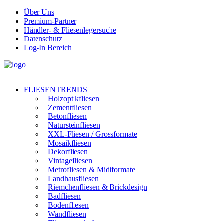
Über Uns
Premium-Partner
Händler- & Fliesenlegersuche
Datenschutz
Log-In Bereich
FLIESENTRENDS
Holzoptikfliesen
Zementfliesen
Betonfliesen
Natursteinfliesen
XXL-Fliesen / Grossformate
Mosaikfliesen
Dekorfliesen
Vintagefliesen
Metrofliesen & Midiformate
Landhausfliesen
Riemchenfliesen & Brickdesign
Badfliesen
Bodenfliesen
Wandfliesen