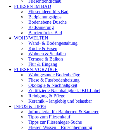
Fliesentrendschau
FLIESEN IM BAD
Fliesenideen fürs Bad
Badplanungstipps
Bodenebene Dusche
Badsanierung
Barrierefreies Bad
WOHNWELTEN
Wand- & Bodengestaltung
Küche & Essen
Wohnen & Schlafen
Terrasse & Balkon
Flur & Eingang
FLIESEN-VORZÜGE
Wohngesunde Bodenbeläge
Fliese & Fussbodenheizung
Ökologie & Nachhaltgkeit
Zertifizierte Nachhaltigkeit: IBU-Label
Reinigung & Pflege
Keramik – langlebig und belastbar
INFOS & TIPPS
Infomaterial für Bauherren & Sanierer
Tipps zum Fliesenkauf
Tipps zur Fliesenleger-Suche
Fliesen-Wissen – Rutschhemmung