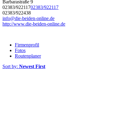
Barbarastraße 9
02383/922117
02383/922117
02383/922438
info@die-beiden-online.de
http://www.die-beiden-online.de
Firmenprofil
Fotos
Routenplaner
Sort by:
Newest First