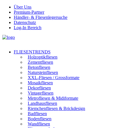
Über Uns
Premium-Partner
Händler- & Fliesenlegersuche
Datenschutz
Log-In Bereich
FLIESENTRENDS
Holzoptikfliesen
Zementfliesen
Betonfliesen
Natursteinfliesen
XXL-Fliesen / Grossformate
Mosaikfliesen
Dekorfliesen
Vintagefliesen
Metrofliesen & Midiformate
Landhausfliesen
Riemchenfliesen & Brickdesign
Badfliesen
Bodenfliesen
Wandfliesen