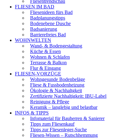
Fliesentrendschau
FLIESEN IM BAD
Fliesenideen fürs Bad
Badplanungstipps
Bodenebene Dusche
Badsanierung
Barrierefreies Bad
WOHNWELTEN
Wand- & Bodengestaltung
Küche & Essen
Wohnen & Schlafen
Terrasse & Balkon
Flur & Eingang
FLIESEN-VORZÜGE
Wohngesunde Bodenbeläge
Fliese & Fussbodenheizung
Ökologie & Nachhaltgkeit
Zertifizierte Nachhaltigkeit: IBU-Label
Reinigung & Pflege
Keramik – langlebig und belastbar
INFOS & TIPPS
Infomaterial für Bauherren & Sanierer
Tipps zum Fliesenkauf
Tipps zur Fliesenleger-Suche
Fliesen-Wissen – Rutschhemmung