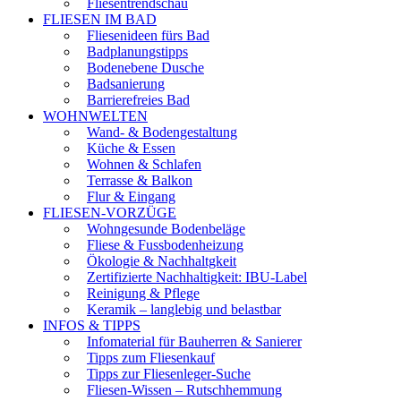
Fliesentrendschau
FLIESEN IM BAD
Fliesenideen fürs Bad
Badplanungstipps
Bodenebene Dusche
Badsanierung
Barrierefreies Bad
WOHNWELTEN
Wand- & Bodengestaltung
Küche & Essen
Wohnen & Schlafen
Terrasse & Balkon
Flur & Eingang
FLIESEN-VORZÜGE
Wohngesunde Bodenbeläge
Fliese & Fussbodenheizung
Ökologie & Nachhaltgkeit
Zertifizierte Nachhaltigkeit: IBU-Label
Reinigung & Pflege
Keramik – langlebig und belastbar
INFOS & TIPPS
Infomaterial für Bauherren & Sanierer
Tipps zum Fliesenkauf
Tipps zur Fliesenleger-Suche
Fliesen-Wissen – Rutschhemmung