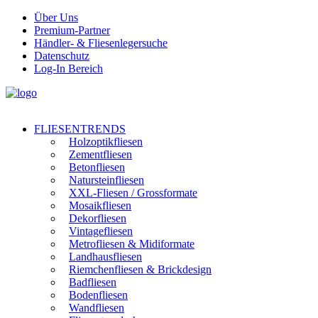
Über Uns
Premium-Partner
Händler- & Fliesenlegersuche
Datenschutz
Log-In Bereich
FLIESENTRENDS
Holzoptikfliesen
Zementfliesen
Betonfliesen
Natursteinfliesen
XXL-Fliesen / Grossformate
Mosaikfliesen
Dekorfliesen
Vintagefliesen
Metrofliesen & Midiformate
Landhausfliesen
Riemchenfliesen & Brickdesign
Badfliesen
Bodenfliesen
Wandfliesen