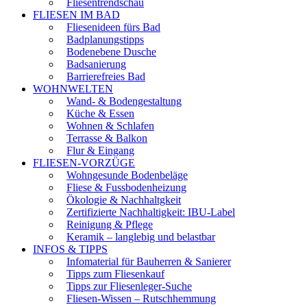
Fliesentrendschau
FLIESEN IM BAD
Fliesenideen fürs Bad
Badplanungstipps
Bodenebene Dusche
Badsanierung
Barrierefreies Bad
WOHNWELTEN
Wand- & Bodengestaltung
Küche & Essen
Wohnen & Schlafen
Terrasse & Balkon
Flur & Eingang
FLIESEN-VORZÜGE
Wohngesunde Bodenbeläge
Fliese & Fussbodenheizung
Ökologie & Nachhaltgkeit
Zertifizierte Nachhaltigkeit: IBU-Label
Reinigung & Pflege
Keramik – langlebig und belastbar
INFOS & TIPPS
Infomaterial für Bauherren & Sanierer
Tipps zum Fliesenkauf
Tipps zur Fliesenleger-Suche
Fliesen-Wissen – Rutschhemmung