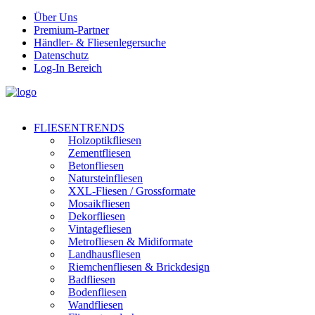
Über Uns
Premium-Partner
Händler- & Fliesenlegersuche
Datenschutz
Log-In Bereich
FLIESENTRENDS
Holzoptikfliesen
Zementfliesen
Betonfliesen
Natursteinfliesen
XXL-Fliesen / Grossformate
Mosaikfliesen
Dekorfliesen
Vintagefliesen
Metrofliesen & Midiformate
Landhausfliesen
Riemchenfliesen & Brickdesign
Badfliesen
Bodenfliesen
Wandfliesen