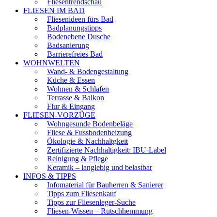
Fliesentrendschau
FLIESEN IM BAD
Fliesenideen fürs Bad
Badplanungstipps
Bodenebene Dusche
Badsanierung
Barrierefreies Bad
WOHNWELTEN
Wand- & Bodengestaltung
Küche & Essen
Wohnen & Schlafen
Terrasse & Balkon
Flur & Eingang
FLIESEN-VORZÜGE
Wohngesunde Bodenbeläge
Fliese & Fussbodenheizung
Ökologie & Nachhaltgkeit
Zertifizierte Nachhaltigkeit: IBU-Label
Reinigung & Pflege
Keramik – langlebig und belastbar
INFOS & TIPPS
Infomaterial für Bauherren & Sanierer
Tipps zum Fliesenkauf
Tipps zur Fliesenleger-Suche
Fliesen-Wissen – Rutschhemmung