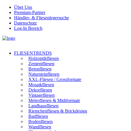
Über Uns
Premium-Partner
Händler- & Fliesenlegersuche
Datenschutz
Log-In Bereich
FLIESENTRENDS
Holzoptikfliesen
Zementfliesen
Betonfliesen
Natursteinfliesen
XXL-Fliesen / Grossformate
Mosaikfliesen
Dekorfliesen
Vintagefliesen
Metrofliesen & Midiformate
Landhausfliesen
Riemchenfliesen & Brickdesign
Badfliesen
Bodenfliesen
Wandfliesen