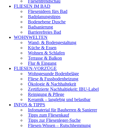
Fliesentrendschau
FLIESEN IM BAD
Fliesenideen fürs Bad
Badplanungstipps
Bodenebene Dusche
Badsanierung
Barrierefreies Bad
WOHNWELTEN
Wand- & Bodengestaltung
Küche & Essen
Wohnen & Schlafen
Terrasse & Balkon
Flur & Eingang
FLIESEN-VORZÜGE
Wohngesunde Bodenbeläge
Fliese & Fussbodenheizung
Ökologie & Nachhaltgkeit
Zertifizierte Nachhaltigkeit: IBU-Label
Reinigung & Pflege
Keramik – langlebig und belastbar
INFOS & TIPPS
Infomaterial für Bauherren & Sanierer
Tipps zum Fliesenkauf
Tipps zur Fliesenleger-Suche
Fliesen-Wissen – Rutschhemmung