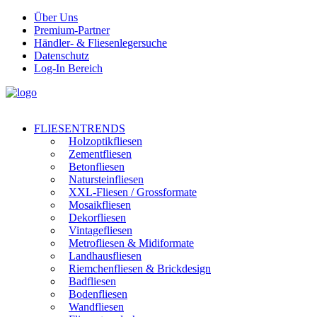
Über Uns
Premium-Partner
Händler- & Fliesenlegersuche
Datenschutz
Log-In Bereich
FLIESENTRENDS
Holzoptikfliesen
Zementfliesen
Betonfliesen
Natursteinfliesen
XXL-Fliesen / Grossformate
Mosaikfliesen
Dekorfliesen
Vintagefliesen
Metrofliesen & Midiformate
Landhausfliesen
Riemchenfliesen & Brickdesign
Badfliesen
Bodenfliesen
Wandfliesen