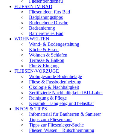
Fliesentrendschau
FLIESEN IM BAD
Fliesenideen fürs Bad
Badplanungstipps
Bodenebene Dusche
Badsanierung
Barrierefreies Bad
WOHNWELTEN
Wand- & Bodengestaltung
Küche & Essen
Wohnen & Schlafen
Terrasse & Balkon
Flur & Eingang
FLIESEN-VORZÜGE
Wohngesunde Bodenbeläge
Fliese & Fussbodenheizung
Ökologie & Nachhaltgkeit
Zertifizierte Nachhaltigkeit: IBU-Label
Reinigung & Pflege
Keramik – langlebig und belastbar
INFOS & TIPPS
Infomaterial für Bauherren & Sanierer
Tipps zum Fliesenkauf
Tipps zur Fliesenleger-Suche
Fliesen-Wissen – Rutschhemmung