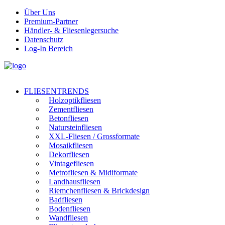
Über Uns
Premium-Partner
Händler- & Fliesenlegersuche
Datenschutz
Log-In Bereich
FLIESENTRENDS
Holzoptikfliesen
Zementfliesen
Betonfliesen
Natursteinfliesen
XXL-Fliesen / Grossformate
Mosaikfliesen
Dekorfliesen
Vintagefliesen
Metrofliesen & Midiformate
Landhausfliesen
Riemchenfliesen & Brickdesign
Badfliesen
Bodenfliesen
Wandfliesen