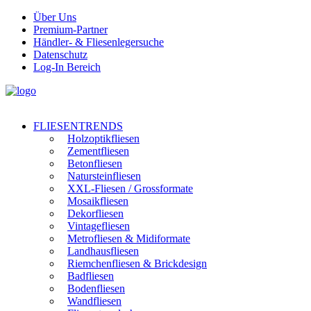
Über Uns
Premium-Partner
Händler- & Fliesenlegersuche
Datenschutz
Log-In Bereich
FLIESENTRENDS
Holzoptikfliesen
Zementfliesen
Betonfliesen
Natursteinfliesen
XXL-Fliesen / Grossformate
Mosaikfliesen
Dekorfliesen
Vintagefliesen
Metrofliesen & Midiformate
Landhausfliesen
Riemchenfliesen & Brickdesign
Badfliesen
Bodenfliesen
Wandfliesen