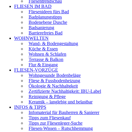
Fliesentrendschau
FLIESEN IM BAD
Fliesenideen fürs Bad
Badplanungstipps
Bodenebene Dusche
Badsanierung
Barrierefreies Bad
WOHNWELTEN
Wand- & Bodengestaltung
Küche & Essen
Wohnen & Schlafen
Terrasse & Balkon
Flur & Eingang
FLIESEN-VORZÜGE
Wohngesunde Bodenbeläge
Fliese & Fussbodenheizung
Ökologie & Nachhaltgkeit
Zertifizierte Nachhaltigkeit: IBU-Label
Reinigung & Pflege
Keramik – langlebig und belastbar
INFOS & TIPPS
Infomaterial für Bauherren & Sanierer
Tipps zum Fliesenkauf
Tipps zur Fliesenleger-Suche
Fliesen-Wissen – Rutschhemmung