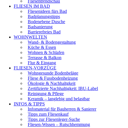
Fliesentrendschau
FLIESEN IM BAD
Fliesenideen fürs Bad
Badplanungstipps
Bodenebene Dusche
Badsanierung
Barrierefreies Bad
WOHNWELTEN
Wand- & Bodengestaltung
Küche & Essen
Wohnen & Schlafen
Terrasse & Balkon
Flur & Eingang
FLIESEN-VORZÜGE
Wohngesunde Bodenbeläge
Fliese & Fussbodenheizung
Ökologie & Nachhaltgkeit
Zertifizierte Nachhaltigkeit: IBU-Label
Reinigung & Pflege
Keramik – langlebig und belastbar
INFOS & TIPPS
Infomaterial für Bauherren & Sanierer
Tipps zum Fliesenkauf
Tipps zur Fliesenleger-Suche
Fliesen-Wissen – Rutschhemmung