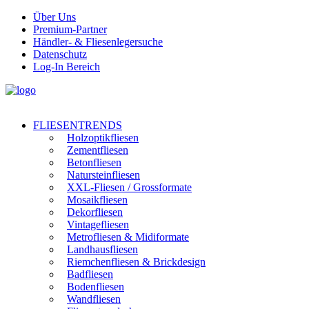
Über Uns
Premium-Partner
Händler- & Fliesenlegersuche
Datenschutz
Log-In Bereich
FLIESENTRENDS
Holzoptikfliesen
Zementfliesen
Betonfliesen
Natursteinfliesen
XXL-Fliesen / Grossformate
Mosaikfliesen
Dekorfliesen
Vintagefliesen
Metrofliesen & Midiformate
Landhausfliesen
Riemchenfliesen & Brickdesign
Badfliesen
Bodenfliesen
Wandfliesen