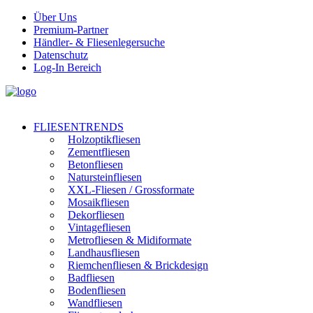
Über Uns
Premium-Partner
Händler- & Fliesenlegersuche
Datenschutz
Log-In Bereich
FLIESENTRENDS
Holzoptikfliesen
Zementfliesen
Betonfliesen
Natursteinfliesen
XXL-Fliesen / Grossformate
Mosaikfliesen
Dekorfliesen
Vintagefliesen
Metrofliesen & Midiformate
Landhausfliesen
Riemchenfliesen & Brickdesign
Badfliesen
Bodenfliesen
Wandfliesen