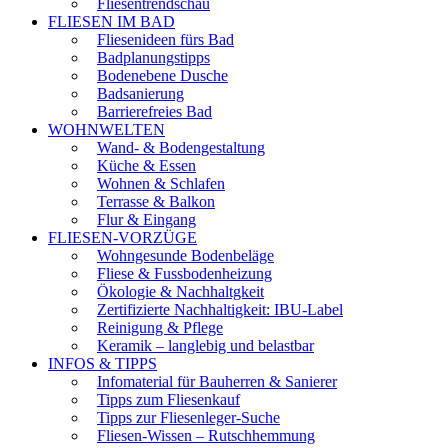
Fliesentrendschau
FLIESEN IM BAD
Fliesenideen fürs Bad
Badplanungstipps
Bodenebene Dusche
Badsanierung
Barrierefreies Bad
WOHNWELTEN
Wand- & Bodengestaltung
Küche & Essen
Wohnen & Schlafen
Terrasse & Balkon
Flur & Eingang
FLIESEN-VORZÜGE
Wohngesunde Bodenbeläge
Fliese & Fussbodenheizung
Ökologie & Nachhaltgkeit
Zertifizierte Nachhaltigkeit: IBU-Label
Reinigung & Pflege
Keramik – langlebig und belastbar
INFOS & TIPPS
Infomaterial für Bauherren & Sanierer
Tipps zum Fliesenkauf
Tipps zur Fliesenleger-Suche
Fliesen-Wissen – Rutschhemmung