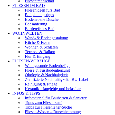
Fliesentrendschau
FLIESEN IM BAD
Fliesenideen fürs Bad
Badplanungstipps
Bodenebene Dusche
Badsanierung
Barrierefreies Bad
WOHNWELTEN
Wand- & Bodengestaltung
Küche & Essen
Wohnen & Schlafen
Terrasse & Balkon
Flur & Eingang
FLIESEN-VORZÜGE
Wohngesunde Bodenbeläge
Fliese & Fussbodenheizung
Ökologie & Nachhaltgkeit
Zertifizierte Nachhaltigkeit: IBU-Label
Reinigung & Pflege
Keramik – langlebig und belastbar
INFOS & TIPPS
Infomaterial für Bauherren & Sanierer
Tipps zum Fliesenkauf
Tipps zur Fliesenleger-Suche
Fliesen-Wissen – Rutschhemmung