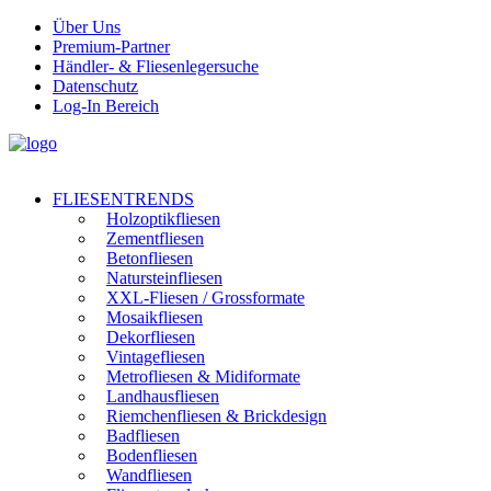
Über Uns
Premium-Partner
Händler- & Fliesenlegersuche
Datenschutz
Log-In Bereich
FLIESENTRENDS
Holzoptikfliesen
Zementfliesen
Betonfliesen
Natursteinfliesen
XXL-Fliesen / Grossformate
Mosaikfliesen
Dekorfliesen
Vintagefliesen
Metrofliesen & Midiformate
Landhausfliesen
Riemchenfliesen & Brickdesign
Badfliesen
Bodenfliesen
Wandfliesen