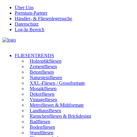
Über Uns
Premium-Partner
Händler- & Fliesenlegersuche
Datenschutz
Log-In Bereich
FLIESENTRENDS
Holzoptikfliesen
Zementfliesen
Betonfliesen
Natursteinfliesen
XXL-Fliesen / Grossformate
Mosaikfliesen
Dekorfliesen
Vintagefliesen
Metrofliesen & Midiformate
Landhausfliesen
Riemchenfliesen & Brickdesign
Badfliesen
Bodenfliesen
Wandfliesen