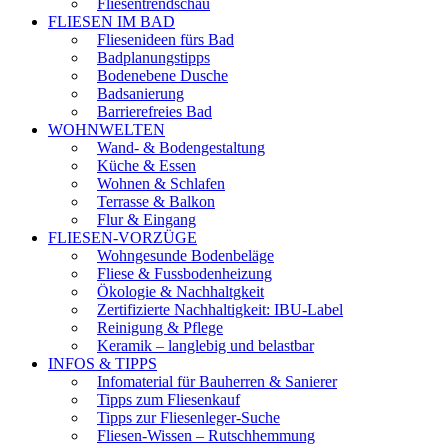
Fliesentrendschau
FLIESEN IM BAD
Fliesenideen fürs Bad
Badplanungstipps
Bodenebene Dusche
Badsanierung
Barrierefreies Bad
WOHNWELTEN
Wand- & Bodengestaltung
Küche & Essen
Wohnen & Schlafen
Terrasse & Balkon
Flur & Eingang
FLIESEN-VORZÜGE
Wohngesunde Bodenbeläge
Fliese & Fussbodenheizung
Ökologie & Nachhaltgkeit
Zertifizierte Nachhaltigkeit: IBU-Label
Reinigung & Pflege
Keramik – langlebig und belastbar
INFOS & TIPPS
Infomaterial für Bauherren & Sanierer
Tipps zum Fliesenkauf
Tipps zur Fliesenleger-Suche
Fliesen-Wissen – Rutschhemmung