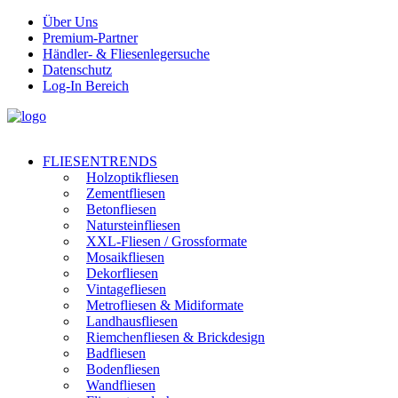
Über Uns
Premium-Partner
Händler- & Fliesenlegersuche
Datenschutz
Log-In Bereich
FLIESENTRENDS
Holzoptikfliesen
Zementfliesen
Betonfliesen
Natursteinfliesen
XXL-Fliesen / Grossformate
Mosaikfliesen
Dekorfliesen
Vintagefliesen
Metrofliesen & Midiformate
Landhausfliesen
Riemchenfliesen & Brickdesign
Badfliesen
Bodenfliesen
Wandfliesen