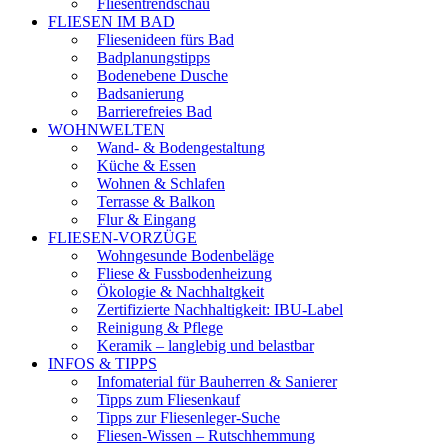
Fliesentrendschau
FLIESEN IM BAD
Fliesenideen fürs Bad
Badplanungstipps
Bodenebene Dusche
Badsanierung
Barrierefreies Bad
WOHNWELTEN
Wand- & Bodengestaltung
Küche & Essen
Wohnen & Schlafen
Terrasse & Balkon
Flur & Eingang
FLIESEN-VORZÜGE
Wohngesunde Bodenbeläge
Fliese & Fussbodenheizung
Ökologie & Nachhaltgkeit
Zertifizierte Nachhaltigkeit: IBU-Label
Reinigung & Pflege
Keramik – langlebig und belastbar
INFOS & TIPPS
Infomaterial für Bauherren & Sanierer
Tipps zum Fliesenkauf
Tipps zur Fliesenleger-Suche
Fliesen-Wissen – Rutschhemmung