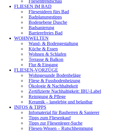
Fliesentrendschau
FLIESEN IM BAD
Fliesenideen fürs Bad
Badplanungstipps
Bodenebene Dusche
Badsanierung
Barrierefreies Bad
WOHNWELTEN
Wand- & Bodengestaltung
Küche & Essen
Wohnen & Schlafen
Terrasse & Balkon
Flur & Eingang
FLIESEN-VORZÜGE
Wohngesunde Bodenbeläge
Fliese & Fussbodenheizung
Ökologie & Nachhaltgkeit
Zertifizierte Nachhaltigkeit: IBU-Label
Reinigung & Pflege
Keramik – langlebig und belastbar
INFOS & TIPPS
Infomaterial für Bauherren & Sanierer
Tipps zum Fliesenkauf
Tipps zur Fliesenleger-Suche
Fliesen-Wissen – Rutschhemmung