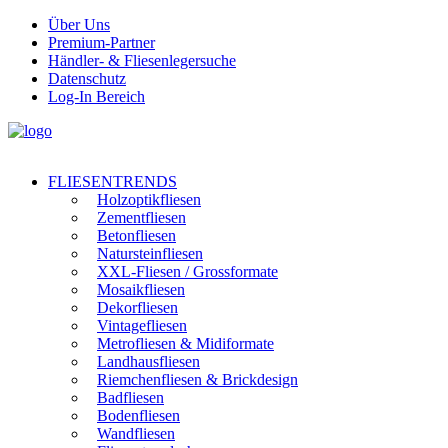
Über Uns
Premium-Partner
Händler- & Fliesenlegersuche
Datenschutz
Log-In Bereich
FLIESENTRENDS
Holzoptikfliesen
Zementfliesen
Betonfliesen
Natursteinfliesen
XXL-Fliesen / Grossformate
Mosaikfliesen
Dekorfliesen
Vintagefliesen
Metrofliesen & Midiformate
Landhausfliesen
Riemchenfliesen & Brickdesign
Badfliesen
Bodenfliesen
Wandfliesen