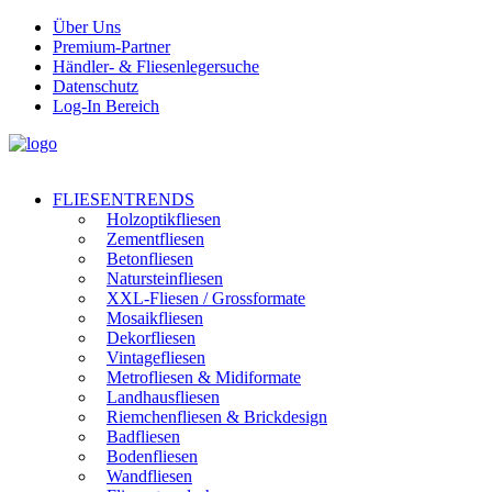
Über Uns
Premium-Partner
Händler- & Fliesenlegersuche
Datenschutz
Log-In Bereich
FLIESENTRENDS
Holzoptikfliesen
Zementfliesen
Betonfliesen
Natursteinfliesen
XXL-Fliesen / Grossformate
Mosaikfliesen
Dekorfliesen
Vintagefliesen
Metrofliesen & Midiformate
Landhausfliesen
Riemchenfliesen & Brickdesign
Badfliesen
Bodenfliesen
Wandfliesen