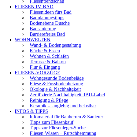
Fliesentrendschau
FLIESEN IM BAD
Fliesenideen fürs Bad
Badplanungstipps
Bodenebene Dusche
Badsanierung
Barrierefreies Bad
WOHNWELTEN
Wand- & Bodengestaltung
Küche & Essen
Wohnen & Schlafen
Terrasse & Balkon
Flur & Eingang
FLIESEN-VORZÜGE
Wohngesunde Bodenbeläge
Fliese & Fussbodenheizung
Ökologie & Nachhaltgkeit
Zertifizierte Nachhaltigkeit: IBU-Label
Reinigung & Pflege
Keramik – langlebig und belastbar
INFOS & TIPPS
Infomaterial für Bauherren & Sanierer
Tipps zum Fliesenkauf
Tipps zur Fliesenleger-Suche
Fliesen-Wissen – Rutschhemmung