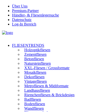
Über Uns
Premium-Partner
Händler- & Fliesenlegersuche
Datenschutz
Log-In Bereich
FLIESENTRENDS
Holzoptikfliesen
Zementfliesen
Betonfliesen
Natursteinfliesen
XXL-Fliesen / Grossformate
Mosaikfliesen
Dekorfliesen
Vintagefliesen
Metrofliesen & Midiformate
Landhausfliesen
Riemchenfliesen & Brickdesign
Badfliesen
Bodenfliesen
Wandfliesen