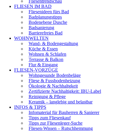
Fliesentrendschau
FLIESEN IM BAD
Fliesenideen fürs Bad
Badplanungstipps
Bodenebene Dusche
Badsanierung
Barrierefreies Bad
WOHNWELTEN
Wand- & Bodengestaltung
Küche & Essen
Wohnen & Schlafen
Terrasse & Balkon
Flur & Eingang
FLIESEN-VORZÜGE
Wohngesunde Bodenbeläge
Fliese & Fussbodenheizung
Ökologie & Nachhaltgkeit
Zertifizierte Nachhaltigkeit: IBU-Label
Reinigung & Pflege
Keramik – langlebig und belastbar
INFOS & TIPPS
Infomaterial für Bauherren & Sanierer
Tipps zum Fliesenkauf
Tipps zur Fliesenleger-Suche
Fliesen-Wissen – Rutschhemmung