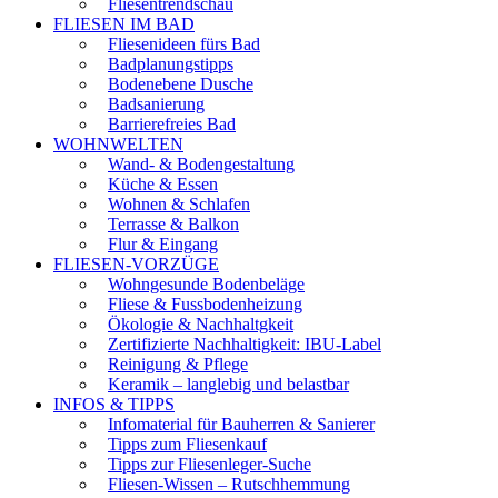
Fliesentrendschau
FLIESEN IM BAD
Fliesenideen fürs Bad
Badplanungstipps
Bodenebene Dusche
Badsanierung
Barrierefreies Bad
WOHNWELTEN
Wand- & Bodengestaltung
Küche & Essen
Wohnen & Schlafen
Terrasse & Balkon
Flur & Eingang
FLIESEN-VORZÜGE
Wohngesunde Bodenbeläge
Fliese & Fussbodenheizung
Ökologie & Nachhaltgkeit
Zertifizierte Nachhaltigkeit: IBU-Label
Reinigung & Pflege
Keramik – langlebig und belastbar
INFOS & TIPPS
Infomaterial für Bauherren & Sanierer
Tipps zum Fliesenkauf
Tipps zur Fliesenleger-Suche
Fliesen-Wissen – Rutschhemmung