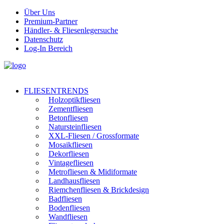
Über Uns
Premium-Partner
Händler- & Fliesenlegersuche
Datenschutz
Log-In Bereich
FLIESENTRENDS
Holzoptikfliesen
Zementfliesen
Betonfliesen
Natursteinfliesen
XXL-Fliesen / Grossformate
Mosaikfliesen
Dekorfliesen
Vintagefliesen
Metrofliesen & Midiformate
Landhausfliesen
Riemchenfliesen & Brickdesign
Badfliesen
Bodenfliesen
Wandfliesen