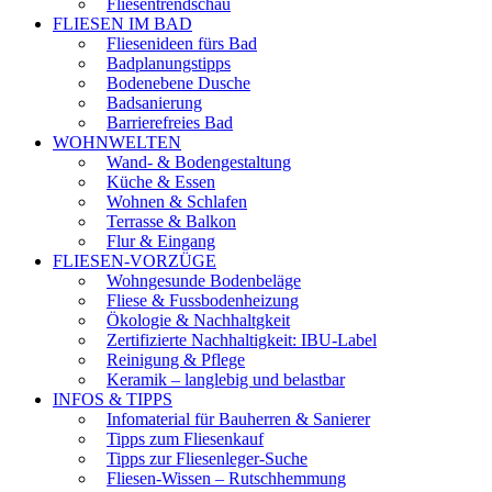
Fliesentrendschau
FLIESEN IM BAD
Fliesenideen fürs Bad
Badplanungstipps
Bodenebene Dusche
Badsanierung
Barrierefreies Bad
WOHNWELTEN
Wand- & Bodengestaltung
Küche & Essen
Wohnen & Schlafen
Terrasse & Balkon
Flur & Eingang
FLIESEN-VORZÜGE
Wohngesunde Bodenbeläge
Fliese & Fussbodenheizung
Ökologie & Nachhaltgkeit
Zertifizierte Nachhaltigkeit: IBU-Label
Reinigung & Pflege
Keramik – langlebig und belastbar
INFOS & TIPPS
Infomaterial für Bauherren & Sanierer
Tipps zum Fliesenkauf
Tipps zur Fliesenleger-Suche
Fliesen-Wissen – Rutschhemmung