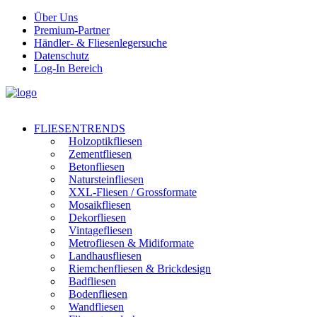
Über Uns
Premium-Partner
Händler- & Fliesenlegersuche
Datenschutz
Log-In Bereich
FLIESENTRENDS
Holzoptikfliesen
Zementfliesen
Betonfliesen
Natursteinfliesen
XXL-Fliesen / Grossformate
Mosaikfliesen
Dekorfliesen
Vintagefliesen
Metrofliesen & Midiformate
Landhausfliesen
Riemchenfliesen & Brickdesign
Badfliesen
Bodenfliesen
Wandfliesen