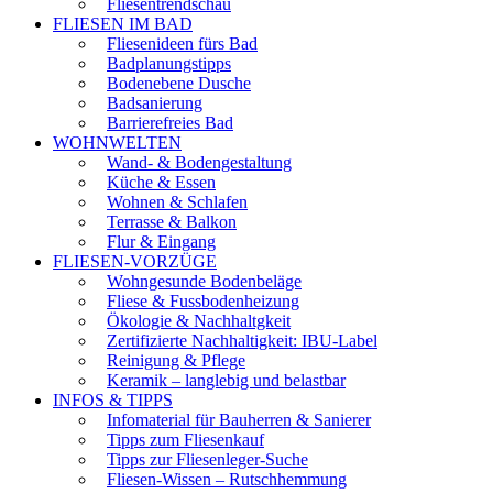
Fliesentrendschau
FLIESEN IM BAD
Fliesenideen fürs Bad
Badplanungstipps
Bodenebene Dusche
Badsanierung
Barrierefreies Bad
WOHNWELTEN
Wand- & Bodengestaltung
Küche & Essen
Wohnen & Schlafen
Terrasse & Balkon
Flur & Eingang
FLIESEN-VORZÜGE
Wohngesunde Bodenbeläge
Fliese & Fussbodenheizung
Ökologie & Nachhaltgkeit
Zertifizierte Nachhaltigkeit: IBU-Label
Reinigung & Pflege
Keramik – langlebig und belastbar
INFOS & TIPPS
Infomaterial für Bauherren & Sanierer
Tipps zum Fliesenkauf
Tipps zur Fliesenleger-Suche
Fliesen-Wissen – Rutschhemmung