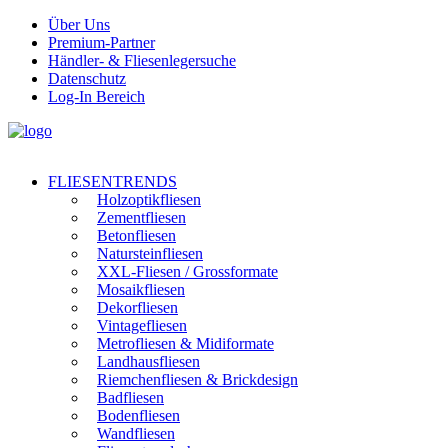
Über Uns
Premium-Partner
Händler- & Fliesenlegersuche
Datenschutz
Log-In Bereich
FLIESENTRENDS
Holzoptikfliesen
Zementfliesen
Betonfliesen
Natursteinfliesen
XXL-Fliesen / Grossformate
Mosaikfliesen
Dekorfliesen
Vintagefliesen
Metrofliesen & Midiformate
Landhausfliesen
Riemchenfliesen & Brickdesign
Badfliesen
Bodenfliesen
Wandfliesen