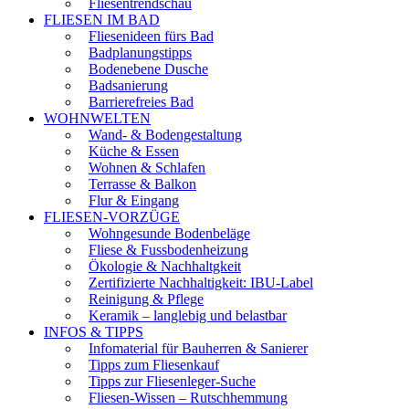
Fliesentrendschau
FLIESEN IM BAD
Fliesenideen fürs Bad
Badplanungstipps
Bodenebene Dusche
Badsanierung
Barrierefreies Bad
WOHNWELTEN
Wand- & Bodengestaltung
Küche & Essen
Wohnen & Schlafen
Terrasse & Balkon
Flur & Eingang
FLIESEN-VORZÜGE
Wohngesunde Bodenbeläge
Fliese & Fussbodenheizung
Ökologie & Nachhaltgkeit
Zertifizierte Nachhaltigkeit: IBU-Label
Reinigung & Pflege
Keramik – langlebig und belastbar
INFOS & TIPPS
Infomaterial für Bauherren & Sanierer
Tipps zum Fliesenkauf
Tipps zur Fliesenleger-Suche
Fliesen-Wissen – Rutschhemmung