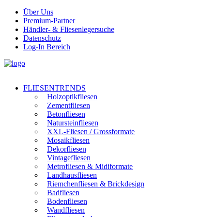
Über Uns
Premium-Partner
Händler- & Fliesenlegersuche
Datenschutz
Log-In Bereich
FLIESENTRENDS
Holzoptikfliesen
Zementfliesen
Betonfliesen
Natursteinfliesen
XXL-Fliesen / Grossformate
Mosaikfliesen
Dekorfliesen
Vintagefliesen
Metrofliesen & Midiformate
Landhausfliesen
Riemchenfliesen & Brickdesign
Badfliesen
Bodenfliesen
Wandfliesen