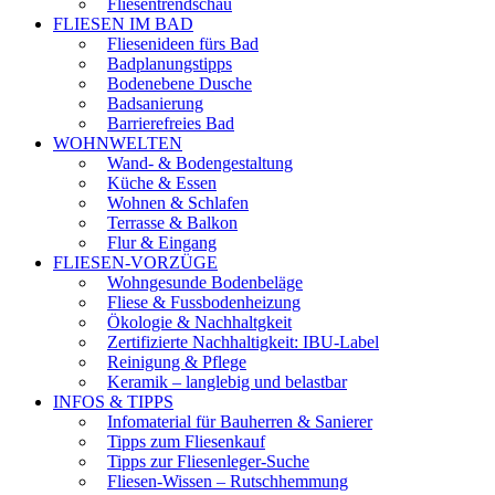
Fliesentrendschau
FLIESEN IM BAD
Fliesenideen fürs Bad
Badplanungstipps
Bodenebene Dusche
Badsanierung
Barrierefreies Bad
WOHNWELTEN
Wand- & Bodengestaltung
Küche & Essen
Wohnen & Schlafen
Terrasse & Balkon
Flur & Eingang
FLIESEN-VORZÜGE
Wohngesunde Bodenbeläge
Fliese & Fussbodenheizung
Ökologie & Nachhaltgkeit
Zertifizierte Nachhaltigkeit: IBU-Label
Reinigung & Pflege
Keramik – langlebig und belastbar
INFOS & TIPPS
Infomaterial für Bauherren & Sanierer
Tipps zum Fliesenkauf
Tipps zur Fliesenleger-Suche
Fliesen-Wissen – Rutschhemmung