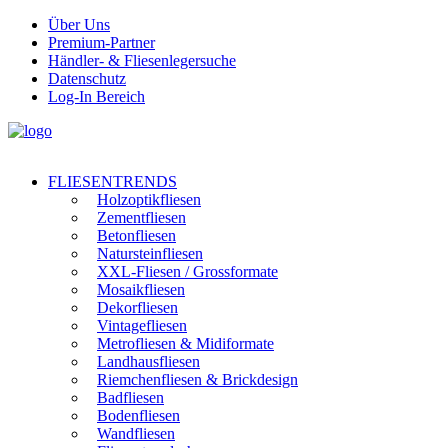
Über Uns
Premium-Partner
Händler- & Fliesenlegersuche
Datenschutz
Log-In Bereich
FLIESENTRENDS
Holzoptikfliesen
Zementfliesen
Betonfliesen
Natursteinfliesen
XXL-Fliesen / Grossformate
Mosaikfliesen
Dekorfliesen
Vintagefliesen
Metrofliesen & Midiformate
Landhausfliesen
Riemchenfliesen & Brickdesign
Badfliesen
Bodenfliesen
Wandfliesen