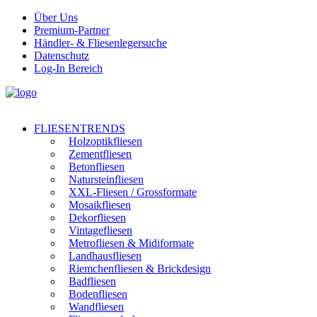
Über Uns
Premium-Partner
Händler- & Fliesenlegersuche
Datenschutz
Log-In Bereich
FLIESENTRENDS
Holzoptikfliesen
Zementfliesen
Betonfliesen
Natursteinfliesen
XXL-Fliesen / Grossformate
Mosaikfliesen
Dekorfliesen
Vintagefliesen
Metrofliesen & Midiformate
Landhausfliesen
Riemchenfliesen & Brickdesign
Badfliesen
Bodenfliesen
Wandfliesen