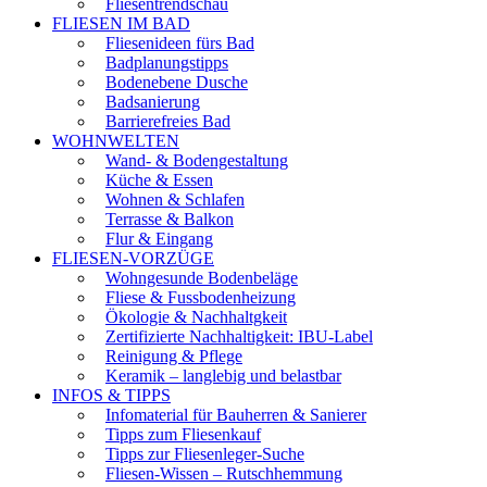
Fliesentrendschau
FLIESEN IM BAD
Fliesenideen fürs Bad
Badplanungstipps
Bodenebene Dusche
Badsanierung
Barrierefreies Bad
WOHNWELTEN
Wand- & Bodengestaltung
Küche & Essen
Wohnen & Schlafen
Terrasse & Balkon
Flur & Eingang
FLIESEN-VORZÜGE
Wohngesunde Bodenbeläge
Fliese & Fussbodenheizung
Ökologie & Nachhaltgkeit
Zertifizierte Nachhaltigkeit: IBU-Label
Reinigung & Pflege
Keramik – langlebig und belastbar
INFOS & TIPPS
Infomaterial für Bauherren & Sanierer
Tipps zum Fliesenkauf
Tipps zur Fliesenleger-Suche
Fliesen-Wissen – Rutschhemmung