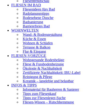
Fliesentrendschau
FLIESEN IM BAD
Fliesenideen fürs Bad
Badplanungstipps
Bodenebene Dusche
Badsanierung
Barrierefreies Bad
WOHNWELTEN
Wand- & Bodengestaltung
Küche & Essen
Wohnen & Schlafen
Terrasse & Balkon
Flur & Eingang
FLIESEN-VORZÜGE
Wohngesunde Bodenbeläge
Fliese & Fussbodenheizung
Ökologie & Nachhaltgkeit
Zertifizierte Nachhaltigkeit: IBU-Label
Reinigung & Pflege
Keramik – langlebig und belastbar
INFOS & TIPPS
Infomaterial für Bauherren & Sanierer
Tipps zum Fliesenkauf
Tipps zur Fliesenleger-Suche
Fliesen-Wissen – Rutschhemmung