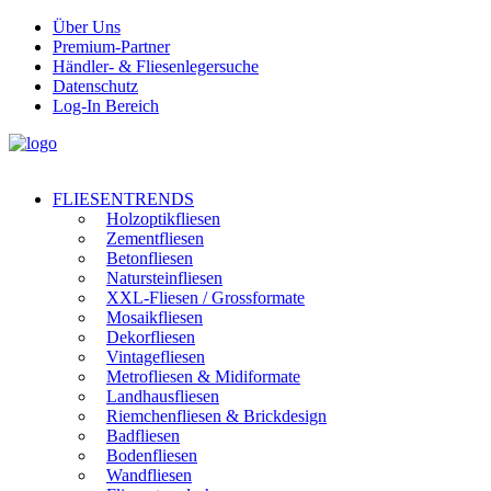
Über Uns
Premium-Partner
Händler- & Fliesenlegersuche
Datenschutz
Log-In Bereich
FLIESENTRENDS
Holzoptikfliesen
Zementfliesen
Betonfliesen
Natursteinfliesen
XXL-Fliesen / Grossformate
Mosaikfliesen
Dekorfliesen
Vintagefliesen
Metrofliesen & Midiformate
Landhausfliesen
Riemchenfliesen & Brickdesign
Badfliesen
Bodenfliesen
Wandfliesen