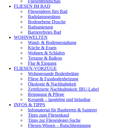
Fliesentrendschau
FLIESEN IM BAD
Fliesenideen fürs Bad
Badplanungstipps
Bodenebene Dusche
Badsanierung
Barrierefreies Bad
WOHNWELTEN
Wand- & Bodengestaltung
Küche & Essen
Wohnen & Schlafen
Terrasse & Balkon
Flur & Eingang
FLIESEN-VORZÜGE
Wohngesunde Bodenbeläge
Fliese & Fussbodenheizung
Ökologie & Nachhaltgkeit
Zertifizierte Nachhaltigkeit: IBU-Label
Reinigung & Pflege
Keramik – langlebig und belastbar
INFOS & TIPPS
Infomaterial für Bauherren & Sanierer
Tipps zum Fliesenkauf
Tipps zur Fliesenleger-Suche
Fliesen-Wissen – Rutschhemmung