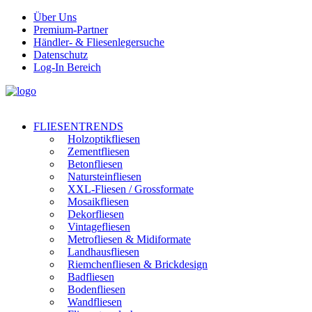
Über Uns
Premium-Partner
Händler- & Fliesenlegersuche
Datenschutz
Log-In Bereich
FLIESENTRENDS
Holzoptikfliesen
Zementfliesen
Betonfliesen
Natursteinfliesen
XXL-Fliesen / Grossformate
Mosaikfliesen
Dekorfliesen
Vintagefliesen
Metrofliesen & Midiformate
Landhausfliesen
Riemchenfliesen & Brickdesign
Badfliesen
Bodenfliesen
Wandfliesen