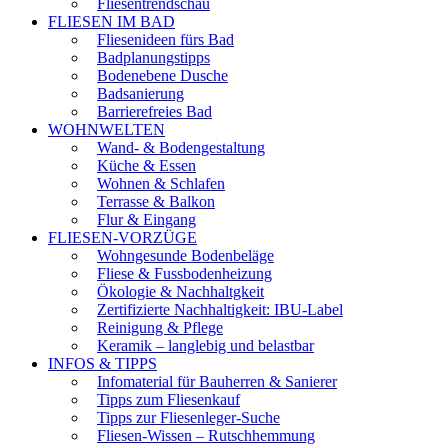
Fliesentrendschau
FLIESEN IM BAD
Fliesenideen fürs Bad
Badplanungstipps
Bodenebene Dusche
Badsanierung
Barrierefreies Bad
WOHNWELTEN
Wand- & Bodengestaltung
Küche & Essen
Wohnen & Schlafen
Terrasse & Balkon
Flur & Eingang
FLIESEN-VORZÜGE
Wohngesunde Bodenbeläge
Fliese & Fussbodenheizung
Ökologie & Nachhaltgkeit
Zertifizierte Nachhaltigkeit: IBU-Label
Reinigung & Pflege
Keramik – langlebig und belastbar
INFOS & TIPPS
Infomaterial für Bauherren & Sanierer
Tipps zum Fliesenkauf
Tipps zur Fliesenleger-Suche
Fliesen-Wissen – Rutschhemmung