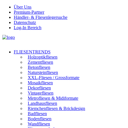
Über Uns
Premium-Partner
Händler- & Fliesenlegersuche
Datenschutz
Log-In Bereich
FLIESENTRENDS
Holzoptikfliesen
Zementfliesen
Betonfliesen
Natursteinfliesen
XXL-Fliesen / Grossformate
Mosaikfliesen
Dekorfliesen
Vintagefliesen
Metrofliesen & Midiformate
Landhausfliesen
Riemchenfliesen & Brickdesign
Badfliesen
Bodenfliesen
Wandfliesen