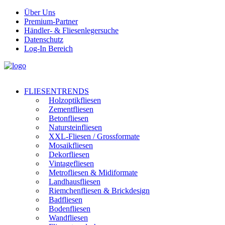
Über Uns
Premium-Partner
Händler- & Fliesenlegersuche
Datenschutz
Log-In Bereich
FLIESENTRENDS
Holzoptikfliesen
Zementfliesen
Betonfliesen
Natursteinfliesen
XXL-Fliesen / Grossformate
Mosaikfliesen
Dekorfliesen
Vintagefliesen
Metrofliesen & Midiformate
Landhausfliesen
Riemchenfliesen & Brickdesign
Badfliesen
Bodenfliesen
Wandfliesen