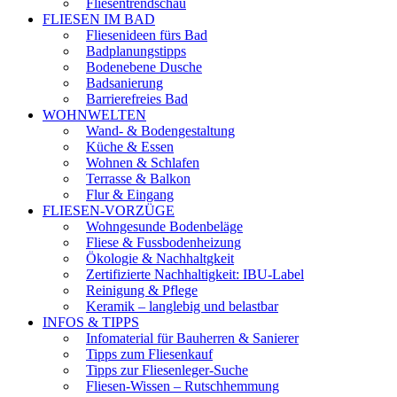
Fliesentrendschau
FLIESEN IM BAD
Fliesenideen fürs Bad
Badplanungstipps
Bodenebene Dusche
Badsanierung
Barrierefreies Bad
WOHNWELTEN
Wand- & Bodengestaltung
Küche & Essen
Wohnen & Schlafen
Terrasse & Balkon
Flur & Eingang
FLIESEN-VORZÜGE
Wohngesunde Bodenbeläge
Fliese & Fussbodenheizung
Ökologie & Nachhaltgkeit
Zertifizierte Nachhaltigkeit: IBU-Label
Reinigung & Pflege
Keramik – langlebig und belastbar
INFOS & TIPPS
Infomaterial für Bauherren & Sanierer
Tipps zum Fliesenkauf
Tipps zur Fliesenleger-Suche
Fliesen-Wissen – Rutschhemmung