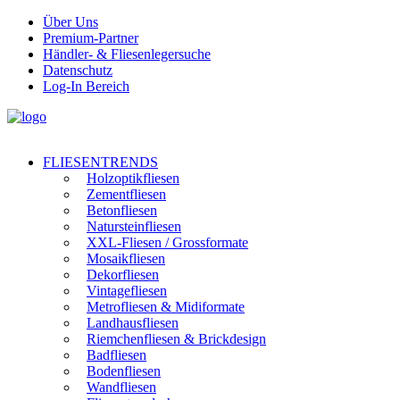
Über Uns
Premium-Partner
Händler- & Fliesenlegersuche
Datenschutz
Log-In Bereich
FLIESENTRENDS
Holzoptikfliesen
Zementfliesen
Betonfliesen
Natursteinfliesen
XXL-Fliesen / Grossformate
Mosaikfliesen
Dekorfliesen
Vintagefliesen
Metrofliesen & Midiformate
Landhausfliesen
Riemchenfliesen & Brickdesign
Badfliesen
Bodenfliesen
Wandfliesen