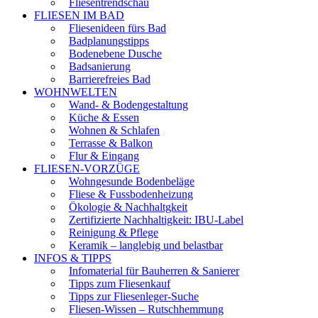
Fliesentrendschau
FLIESEN IM BAD
Fliesenideen fürs Bad
Badplanungstipps
Bodenebene Dusche
Badsanierung
Barrierefreies Bad
WOHNWELTEN
Wand- & Bodengestaltung
Küche & Essen
Wohnen & Schlafen
Terrasse & Balkon
Flur & Eingang
FLIESEN-VORZÜGE
Wohngesunde Bodenbeläge
Fliese & Fussbodenheizung
Ökologie & Nachhaltgkeit
Zertifizierte Nachhaltigkeit: IBU-Label
Reinigung & Pflege
Keramik – langlebig und belastbar
INFOS & TIPPS
Infomaterial für Bauherren & Sanierer
Tipps zum Fliesenkauf
Tipps zur Fliesenleger-Suche
Fliesen-Wissen – Rutschhemmung