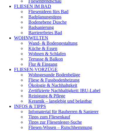
Fliesentrendschau
FLIESEN IM BAD
Fliesenideen fürs Bad
Badplanungstipps
Bodenebene Dusche
Badsanierung
Barrierefreies Bad
WOHNWELTEN
Wand- & Bodengestaltung
Küche & Essen
Wohnen & Schlafen
Terrasse & Balkon
Flur & Eingang
FLIESEN-VORZÜGE
Wohngesunde Bodenbeläge
Fliese & Fussbodenheizung
Ökologie & Nachhaltgkeit
Zertifizierte Nachhaltigkeit: IBU-Label
Reinigung & Pflege
Keramik – langlebig und belastbar
INFOS & TIPPS
Infomaterial für Bauherren & Sanierer
Tipps zum Fliesenkauf
Tipps zur Fliesenleger-Suche
Fliesen-Wissen – Rutschhemmung