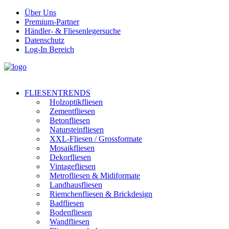
Über Uns
Premium-Partner
Händler- & Fliesenlegersuche
Datenschutz
Log-In Bereich
FLIESENTRENDS
Holzoptikfliesen
Zementfliesen
Betonfliesen
Natursteinfliesen
XXL-Fliesen / Grossformate
Mosaikfliesen
Dekorfliesen
Vintagefliesen
Metrofliesen & Midiformate
Landhausfliesen
Riemchenfliesen & Brickdesign
Badfliesen
Bodenfliesen
Wandfliesen